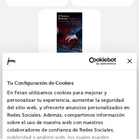
Dolores
Todas las noches,
todas las ciudades
9788423370504
ISBN:
Tu Configuración de Cookies
Editorial:
Destino
En Feran utilizamos cookies para mejorar y
personalizar tu experiencia, aumentar la seguridad
del sitio web, y ofrecerte anuncios personalizados en
Redes Sociales. Además, compartimos información
sobre el uso de nuestra web con nuestros
«
»
1
colaboradores de confianza de Redes Sociales,
publicidad y análisis web, los cuales pueden