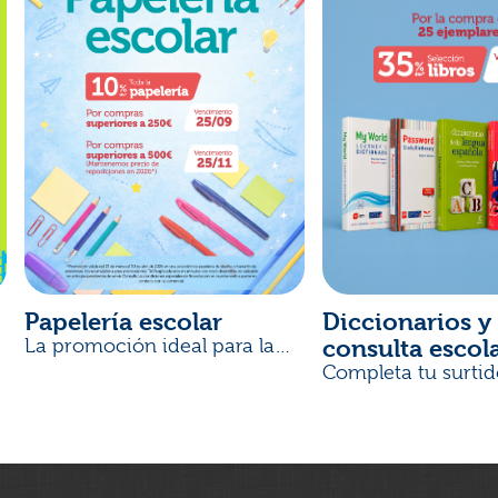
Papelería escolar
Diccionarios y 
consulta escol
La promoción ideal para la
Vuelta al Cole
Completa tu surtid