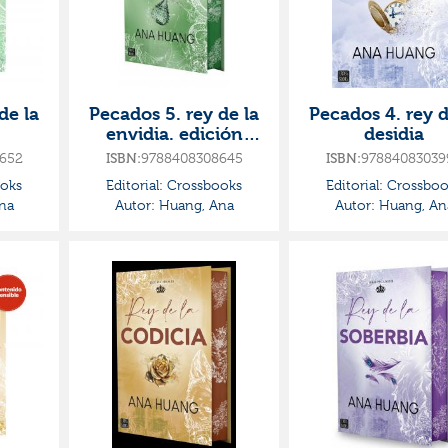
de la
Pecados 5. rey de la
Pecados 4. rey d
envidia. edición
desidia
especial
652
9788408308645
97884083039
ISBN:
ISBN:
oks
Editorial:
Crossbooks
Editorial:
Crossboo
na
Autor:
Huang, Ana
Autor:
Huang, An