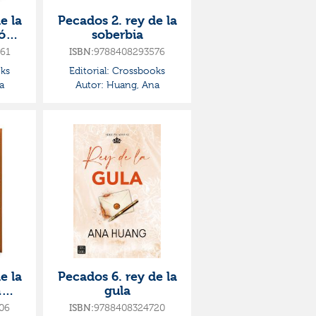
e la
Pecados 2. rey de la
ión
soberbia
61
9788408293576
ISBN:
ks
Editorial:
Crossbooks
a
Autor:
Huang, Ana
e la
Pecados 6. rey de la
n
gula
06
9788408324720
ISBN: