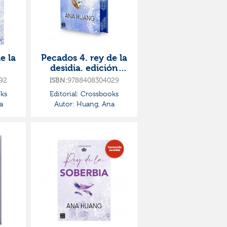
e la
Pecados 4. rey de la
desidia. edición
especial
92
9788408304029
ISBN:
ks
Editorial:
Crossbooks
a
Autor:
Huang, Ana