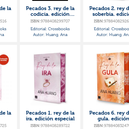
de la
Pecados 3. rey de la
Pecados 2. rey d
codicia. edición
soberbia. edic
especial
especial
516
9788408299707
97884082926
ISBN:
ISBN:
oks
Editorial:
Crossbooks
Editorial:
Crossboo
na
Autor:
Huang, Ana
Autor:
Huang, An
de la
Pecados 1. rey de la
Pecados 6. rey d
ira. edición especial
gula. edició
especial
725
9788408289722
97884083247
ISBN:
ISBN: