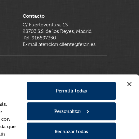
Contacto
C/ Fuerteventura, 13
28703 S.S. de los Reyes, Madrid
Tel. 916597350
E-mail atencion.cliente@feran.es
Permitir todas
más,
Personalizar
e
a con
rda que
Rechazar todas
más