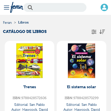
Libros
Feran
CATÁLOGO DE LIBROS
Trenes
El sistema solar
ISBN:
9788428572606
ISBN:
9788428570299
Editorial:
San Pablo
Editorial:
San Pablo
Autor:
Hawcock, David
Autor:
Hawcock, David