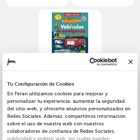
Vehículos de
emergencia
ISBN:
9788428569378
Tu Configuración de Cookies
Editorial:
San Pablo
En Feran utilizamos cookies para mejorar y
Autor:
Hawcock, David
personalizar tu experiencia, aumentar la seguridad
del sitio web, y ofrecerte anuncios personalizados en
Redes Sociales. Además, compartimos información
sobre el uso de nuestra web con nuestros
«
»
1
colaboradores de confianza de Redes Sociales,
publicidad y análisis web, los cuales pueden