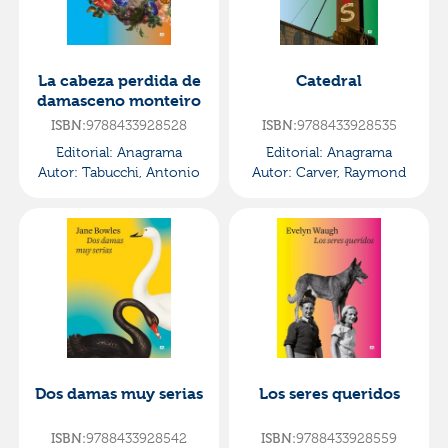
La cabeza perdida de
Catedral
damasceno monteiro
ISBN:
9788433928528
ISBN:
9788433928535
Editorial:
Anagrama
Editorial:
Anagrama
Autor:
Tabucchi, Antonio
Autor:
Carver, Raymond
Dos damas muy serias
Los seres queridos
ISBN:
9788433928542
ISBN:
9788433928559