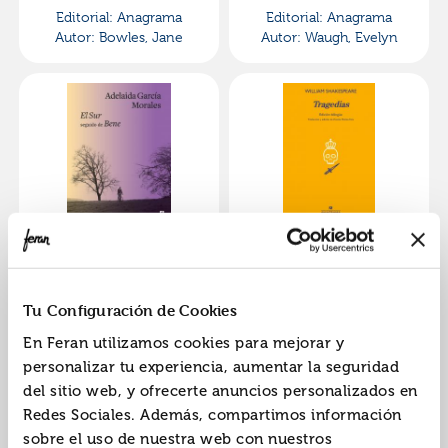
Editorial:
Anagrama
Editorial:
Anagrama
Autor:
Bowles, Jane
Autor:
Waugh, Evelyn
El sur seguido de
Tragedias de william
bene
shakespeare
ISBN:
9788433928566
ISBN:
9788433902009
Tu Configuración de Cookies
Editorial:
Anagrama
Editorial:
Anagrama
En Feran utilizamos cookies para mejorar y
Autor:
García Morales,
Autor:
Shakespeare,
personalizar tu experiencia, aumentar la seguridad
Adelaida
William
del sitio web, y ofrecerte anuncios personalizados en
Redes Sociales. Además, compartimos información
sobre el uso de nuestra web con nuestros