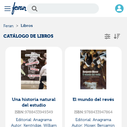
Libros
Feran
CATÁLOGO DE LIBROS
Una historia natural
El mundo del revés
del estudio
ISBN:
9788433949349
ISBN:
9788433947864
Editorial:
Anagrama
Editorial:
Anagrama
Autor:
Kentridge, William
Autor:
Moser, Benjamin