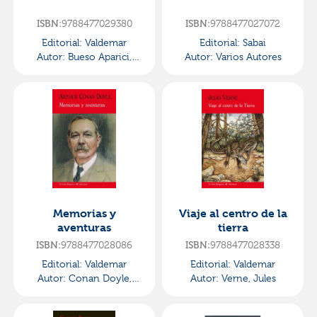
9788477029380
9788477027072
ISBN:
ISBN:
Editorial:
Valdemar
Editorial:
Sabai
Autor:
Bueso Aparici,
Autor:
Varios Autores
Emilio
Memorias y
Viaje al centro de la
aventuras
tierra
9788477028086
9788477028338
ISBN:
ISBN:
Editorial:
Valdemar
Editorial:
Valdemar
Autor:
Conan Doyle,
Autor:
Verne, Jules
Arthur