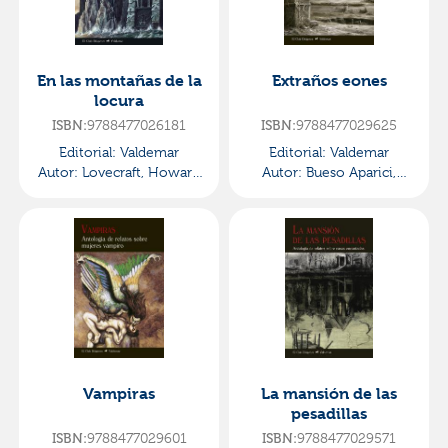
En las montañas de la
Extraños eones
locura
9788477026181
9788477029625
ISBN:
ISBN:
Editorial:
Valdemar
Editorial:
Valdemar
Autor:
Lovecraft, Howard
Autor:
Bueso Aparici,
Phillips
Emilio
Vampiras
La mansión de las
pesadillas
9788477029601
9788477029571
ISBN:
ISBN: