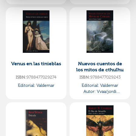
Venus en las tinieblas
Nuevos cuentos de
los mitos de cthulhu
9788477029274
9788477029243
ISBN:
ISBN:
Editorial:
Valdemar
Editorial:
Valdemar
Autor:
Vvaa/jordi
Daban/manel
Carrera/roser Matas