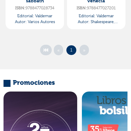
sabbath
venecia
9788477028734
9788477027201
ISBN:
ISBN:
Editorial:
Valdemar
Editorial:
Valdemar
Autor:
Varios Autores
Autor:
Shakespeare,
William
«
»
1
Promociones