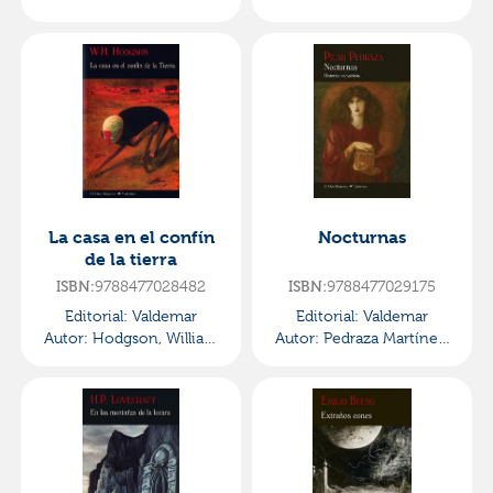
Pilar
La casa en el confín
Nocturnas
de la tierra
9788477028482
9788477029175
ISBN:
ISBN:
Editorial:
Valdemar
Editorial:
Valdemar
Autor:
Hodgson, William
Autor:
Pedraza Martínez,
Hope
Pilar