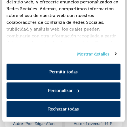
del sitio web, y ofrecerte anuncios personalizados en
Cuentos completos
La leyenda de sleepy
Redes Sociales. Además, compartimos información
hollow
sobre el uso de nuestra web con nuestros
9788477026723
9788477027836
ISBN:
ISBN:
colaboradores de confianza de Redes Sociales,
publicidad y análisis web, los cuales pueden
Editorial:
Valdemar
Editorial:
Valdemar
Autor:
Kafka, Franz
Autor:
Irving, Washington
combinarla con otra información recopilada a partir
del uso que hayas hecho de sus servicios. Recuerda
que puedes cambiar de opinión y retirar el
Mostrar detalles
consentimiento en cualquier momento. Para más
Política de Cookies
información consulta la
y la
Política de Privacidad
.
Permitir todas
Personalizar
Los crímenes de la
El miedo que acecha
calle morgue
Rechazar todas
9788477026761
9788477027300
ISBN:
ISBN:
Editorial:
Valdemar
Editorial:
Valdemar
Autor:
Poe, Edgar Allan
Autor:
Lovecraft, H. P.