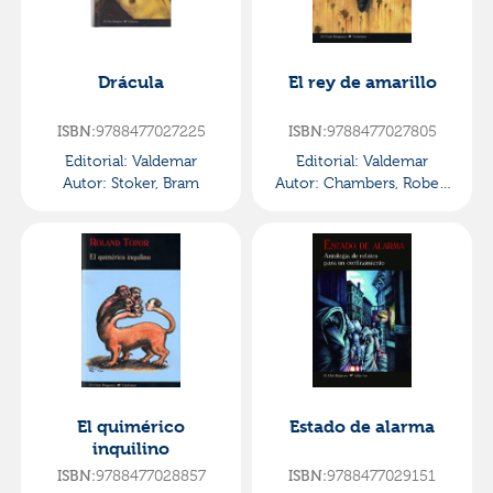
Drácula
El rey de amarillo
9788477027225
9788477027805
ISBN:
ISBN:
Editorial:
Valdemar
Editorial:
Valdemar
Autor:
Stoker, Bram
Autor:
Chambers, Robert
W.
El quimérico
Estado de alarma
inquilino
9788477028857
9788477029151
ISBN:
ISBN: