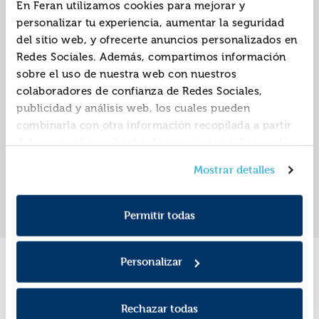
En Feran utilizamos cookies para mejorar y
personalizar tu experiencia, aumentar la seguridad
del sitio web, y ofrecerte anuncios personalizados en
Redes Sociales. Además, compartimos información
Contes divertits per a
nenes i nens
sobre el uso de nuestra web con nuestros
ISBN:
9788413492803
colaboradores de confianza de Redes Sociales,
publicidad y análisis web, los cuales pueden
Editorial:
Bruixola
combinarla con otra información recopilada a partir
del uso que hayas hecho de sus servicios. Recuerda
que puedes cambiar de opinión y retirar el
Mostrar detalles
consentimiento en cualquier momento. Para más
«
»
1
Política de Cookies
información consulta la
y la
Política de Privacidad
.
Permitir todas
Personalizar
Promociones
Rechazar todas