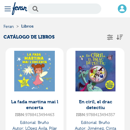
Libros
Feran
CATÁLOGO DE LIBROS
La fada martina mai l
En ciril, el drac
encerta
detectiu
ISBN:
9788413494463
ISBN:
9788413494357
Editorial:
Bruño
Editorial:
Bruño
Autor:
LÓpez Ávila, Pilar
Autor:
Jiménez, Cinta