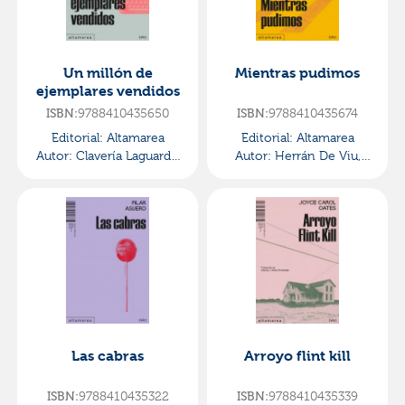
Un millón de
Mientras pudimos
ejemplares vendidos
ISBN:
9788410435650
ISBN:
9788410435674
Editorial:
Altamarea
Editorial:
Altamarea
Autor:
Clavería Laguarda,
Autor:
Herrán De Viu,
Carlos
Pablo
Las cabras
Arroyo flint kill
ISBN:
9788410435322
ISBN:
9788410435339