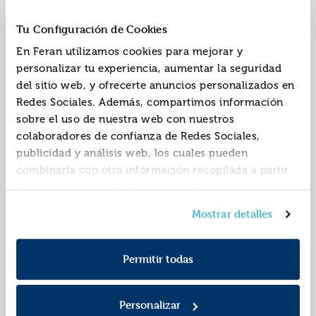
agosto
ISBN:
9788410435209
ISBN:
9788410435360
Tu Configuración de Cookies
Editorial:
Altamarea
Editorial:
Altamarea
En Feran utilizamos cookies para mejorar y
Autor:
Rubio Hancock,
Autor:
Ibargüengoitia,
personalizar tu experiencia, aumentar la seguridad
Jaime
Jorge
del sitio web, y ofrecerte anuncios personalizados en
Redes Sociales. Además, compartimos información
sobre el uso de nuestra web con nuestros
colaboradores de confianza de Redes Sociales,
publicidad y análisis web, los cuales pueden
combinarla con otra información recopilada a partir
del uso que hayas hecho de sus servicios. Recuerda
que puedes cambiar de opinión y retirar el
En lugar del amor
No habrá más penas
Mostrar detalles
consentimiento en cualquier momento. Para más
ni olvido
Política de Cookies
información consulta la
y la
ISBN:
9788410435070
ISBN:
9788419583680
Política de Privacidad
.
Permitir todas
Editorial:
Altamarea
Editorial:
Altamarea
Autor:
Rodríguez De
Autor:
Soriano, Osvaldo
Tudanca, Antonio
Personalizar