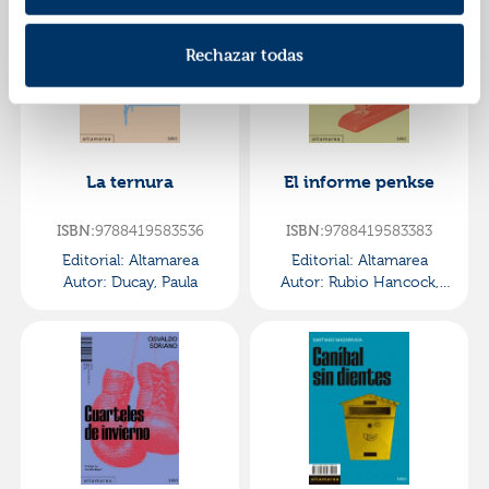
Rechazar todas
La ternura
El informe penkse
ISBN:
9788419583536
ISBN:
9788419583383
Editorial:
Altamarea
Editorial:
Altamarea
Autor:
Ducay, Paula
Autor:
Rubio Hancock,
Jaime