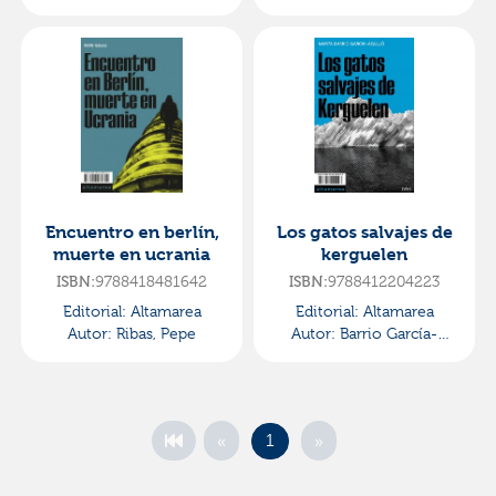
Fernando
Encuentro en berlín,
Los gatos salvajes de
muerte en ucrania
kerguelen
ISBN:
9788418481642
ISBN:
9788412204223
Editorial:
Altamarea
Editorial:
Altamarea
Autor:
Ribas, Pepe
Autor:
Barrio García-
agulló, Marta
«
»
1