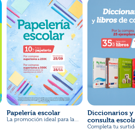
Papelería escolar
Diccionarios y 
consulta escol
La promoción ideal para la
Vuelta al Cole
Completa tu surtid