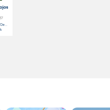
ojos
37
 De
ck