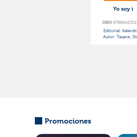
Sierra I Fabra, Jordi
Yo soy i
(1)
Malfatto, Marco (1)
9788416721
ISBN:
Tasane, Steve (1)
Editorial:
Kalandr
Autor:
Tasane, St
Promociones