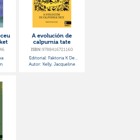
eceu
A evolución de
ket
calpurnia tate
46
9788416721160
ISBN:
ka
Editorial:
Faktoria K De
hn
Autor:
Kelly, Jacqueline
Libros