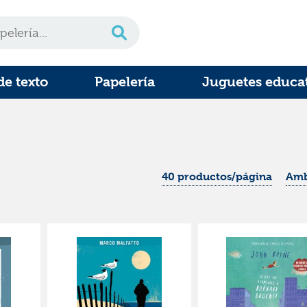
de texto
Papelería
Juguetes educa
40 productos/página
Amb