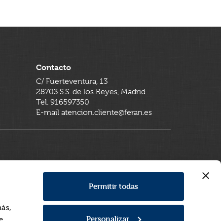
Contacto
C/ Fuerteventura, 13
28703 S.S. de los Reyes, Madrid
Tel. 916597350
E-mail atencion.cliente@feran.es
Permitir todas
más,
Personalizar
e