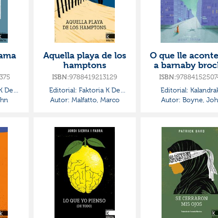
xama
Aquella playa de los
O que lle acont
hamptons
a barnaby broc
375
9788419213129
97884152507
ISBN:
ISBN:
K De
Editorial:
Faktoria K De
Editorial:
Kalandra
ohn
Autor:
Malfatto, Marco
Libros
Autor:
Boyne, Jo