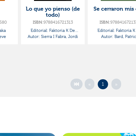
Lo que yo pienso (de
Se cerraron mis 
todo)
580
9788416721313
97884167213
ISBN:
ISBN:
aka
Editorial:
Faktoria K De
Editorial:
Faktoria K
eve
Autor:
Sierra I Fabra, Jordi
Libros
Autor:
Bard, Patri
Libros
«
»
1