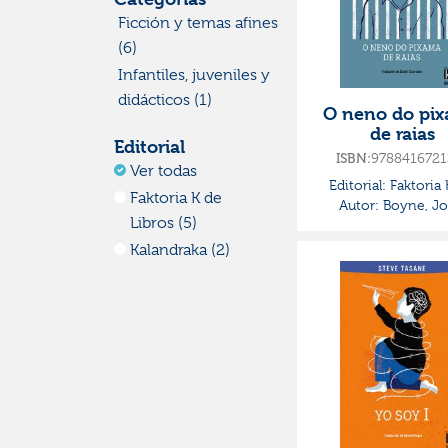
Ficción y temas afines
(6)
Infantiles, juveniles y
didácticos (1)
O neno do pi
de raias
Editorial
9788416721
ISBN:
Ver todas
Editorial:
Faktoria 
Faktoria K de
Autor:
Boyne, J
Libros
Libros (5)
Kalandraka (2)
Autor
Ver todos
Boyne, John (2)
Bard, Patrick (1)
Kelly, Jacqueline
(1)