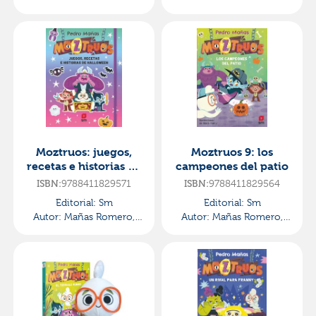
Pedro
Pedro
Moztruos: juegos,
Moztruos 9: los
recetas e historias de
campeones del patio
halloween
ISBN:
9788411829571
ISBN:
9788411829564
Editorial:
Sm
Editorial:
Sm
Autor:
Mañas Romero,
Autor:
Mañas Romero,
Pedro
Pedro