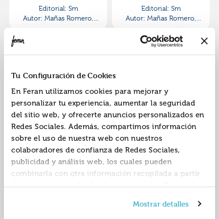
Editorial:
Sm
Editorial:
Sm
Autor:
Mañas Romero,
Autor:
Mañas Romero,
Pedro
Pedro
Tu Configuración de Cookies
En Feran utilizamos cookies para mejorar y
personalizar tu experiencia, aumentar la seguridad
del sitio web, y ofrecerte anuncios personalizados en
Moztruos 5: la yaya
Moztruos 4: estrellas
Redes Sociales. Además, compartimos información
feroz
de la tele
sobre el uso de nuestra web con nuestros
ISBN:
9788411822701
ISBN:
9788411822671
colaboradores de confianza de Redes Sociales,
publicidad y análisis web, los cuales pueden
Editorial:
Sm
Editorial:
Sm
Autor:
Mañas Romero,
Autor:
Mañas Romero,
combinarla con otra información recopilada a partir
Pedro
Pedro
del uso que hayas hecho de sus servicios. Recuerda
que puedes cambiar de opinión y retirar el
Mostrar detalles
consentimiento en cualquier momento. Para más