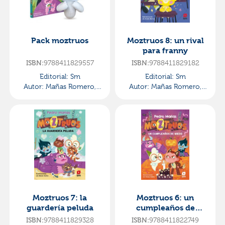
Pack moztruos
Moztruos 8: un rival
para franny
ISBN:
9788411829557
ISBN:
9788411829182
Editorial:
Sm
Editorial:
Sm
Autor:
Mañas Romero,
Autor:
Mañas Romero,
Pedro
Pedro
Moztruos 7: la
Moztruos 6: un
guardería peluda
cumpleaños de
miedo
ISBN:
9788411829328
ISBN:
9788411822749