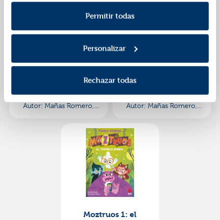
Política de Cookies
información consulta la
y la
Política de Privacidad
.
Permitir todas
Personalizar
Moztruos 3: noche de
Moztruos 2: el gran
campamento
banquete
Rechazar todas
ISBN:
9788419102461
ISBN:
9788419102355
Editorial:
Sm
Editorial:
Sm
Autor:
Mañas Romero,
Autor:
Mañas Romero,
Pedro
Pedro
Moztruos 1: el