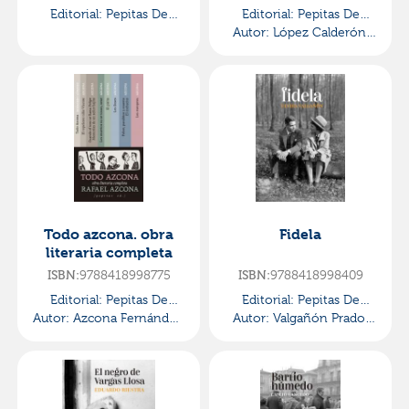
Editorial:
Pepitas De
Editorial:
Pepitas De
Calabaza
Autor:
López Calderón,
Calabaza
Esther
Todo azcona. obra
Fidela
literaria completa
9788418998775
9788418998409
ISBN:
ISBN:
Editorial:
Pepitas De
Editorial:
Pepitas De
Autor:
Azcona Fernández,
Calabaza
Autor:
Valgañón Prado,
Calabaza
Rafael
Elvira