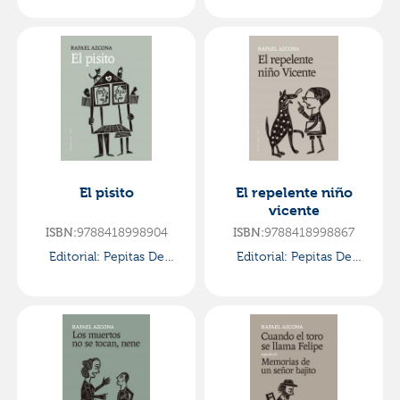
Bibiana
El pisito
El repelente niño
vicente
9788418998904
9788418998867
ISBN:
ISBN:
Editorial:
Pepitas De
Editorial:
Pepitas De
Calabaza
Calabaza