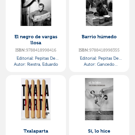
El negro de vargas
Barrio húmedo
llosa
9788418998416
9788418998355
ISBN:
ISBN:
Editorial:
Pepitas De
Editorial:
Pepitas De
Autor:
Riestra, Eduardo
Calabaza
Autor:
Calabaza
Gancedo
Fernández, Emilio
Txalaparta
Sí, lo hice