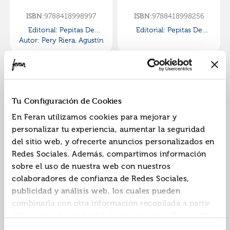
9788418998997
9788418998256
ISBN:
ISBN:
Editorial:
Pepitas De
Editorial:
Pepitas De
Autor:
Pery Riera, Agustín
Calabaza
Calabaza
Tu Configuración de Cookies
En Feran utilizamos cookies para mejorar y
personalizar tu experiencia, aumentar la seguridad
del sitio web, y ofrecerte anuncios personalizados en
Yeguas exhaustas
Los seres queridos
Redes Sociales. Además, compartimos información
sobre el uso de nuestra web con nuestros
9788418998263
9788418998270
ISBN:
ISBN:
colaboradores de confianza de Redes Sociales,
Editorial:
Pepitas De
Editorial:
Pepitas De
publicidad y análisis web, los cuales pueden
Autor:
Collado Cabrera,
Calabaza
Autor:
Calabaza
Alacid López,
combinarla con otra información recopilada a partir
Bibiana
Jorge
del uso que hayas hecho de sus servicios. Recuerda
que puedes cambiar de opinión y retirar el