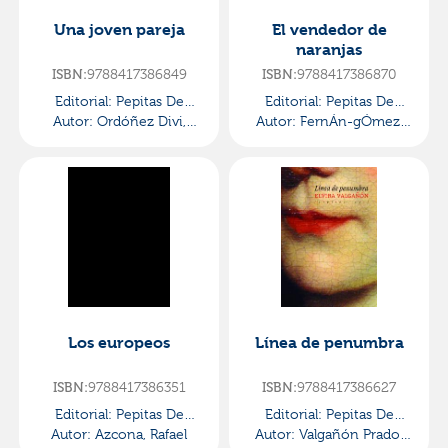
Una joven pareja
El vendedor de
naranjas
9788417386849
9788417386870
ISBN:
ISBN:
Editorial:
Pepitas De
Editorial:
Pepitas De
Autor:
Calabaza
Ordóñez Divi,
Autor:
FernÁn-gÓmez,
Calabaza
Marcos
Fernando
Los europeos
Línea de penumbra
9788417386351
9788417386627
ISBN:
ISBN:
Editorial:
Pepitas De
Editorial:
Pepitas De
Autor:
Calabaza
Azcona, Rafael
Autor:
Valgañón Prado,
Calabaza