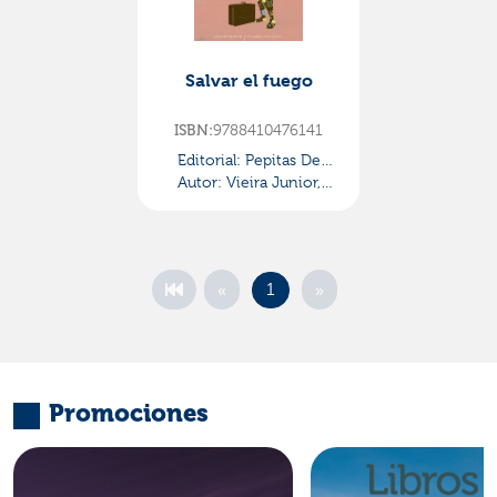
Salvar el fuego
9788410476141
ISBN:
Editorial:
Pepitas De
Autor:
Calabaza
Vieira Junior,
Itamar
«
»
1
Promociones