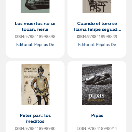
Los muertos no se
Cuando el toro se
tocan, nene
llama felipe seguido
de memorias de un
9788418998898
9788418998829
ISBN:
ISBN:
señor bajito
Editorial:
Pepitas De
Editorial:
Pepitas De
Calabaza
Calabaza
Peter pan: los
Pipas
inéditos
9788418998980
9788418998744
ISBN:
ISBN: