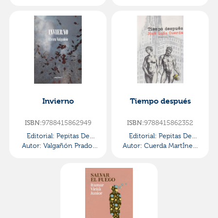
Elvira
Invierno
Tiempo después
9788415862949
9788415862352
ISBN:
ISBN:
Editorial:
Pepitas De
Editorial:
Pepitas De
Autor:
Valgañón Prado,
Calabaza
Autor:
Cuerda MartÍnez,
Calabaza
Elvira
JosÉ Luis