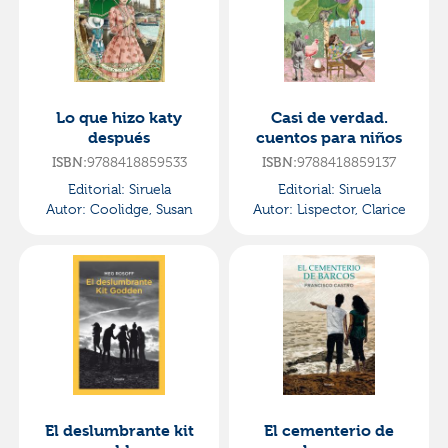
Lo que hizo katy
Casi de verdad.
después
cuentos para niños
9788418859533
9788418859137
ISBN:
ISBN:
Editorial:
Siruela
Editorial:
Siruela
Autor:
Coolidge, Susan
Autor:
Lispector, Clarice
El deslumbrante kit
El cementerio de