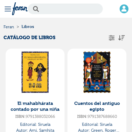
Libros
Feran
CATÁLOGO DE LIBROS
El mahabhárata
Cuentos del antiguo
contado por una niña
egipto
9791388032066
9791387688660
ISBN:
ISBN:
Editorial:
Siruela
Editorial:
Siruela
Autor:
Arni, Samhita
Autor:
Green, Roger