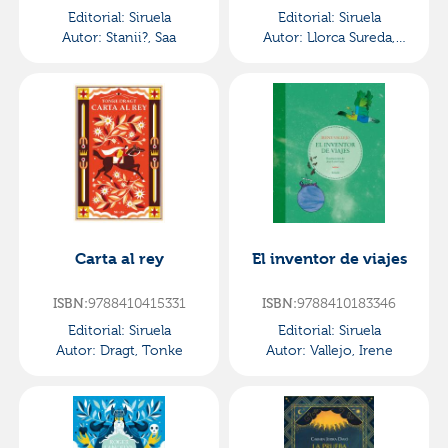
Editorial:
Siruela
Editorial:
Siruela
Autor:
Stanii?, Saa
Autor:
Llorca Sureda,
Enriqueta
Carta al rey
El inventor de viajes
9788410415331
9788410183346
ISBN:
ISBN:
Editorial:
Siruela
Editorial:
Siruela
Autor:
Dragt, Tonke
Autor:
Vallejo, Irene