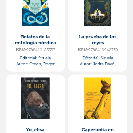
Relatos de la
La prueba de los
mitología nórdica
reyes
9788410183353
9788419942739
ISBN:
ISBN:
Editorial:
Siruela
Editorial:
Siruela
Autor:
Green, Roger
Autor:
Jodra Davó,
Lancelyn
Carmen
Yo, elisa
Caperucita en