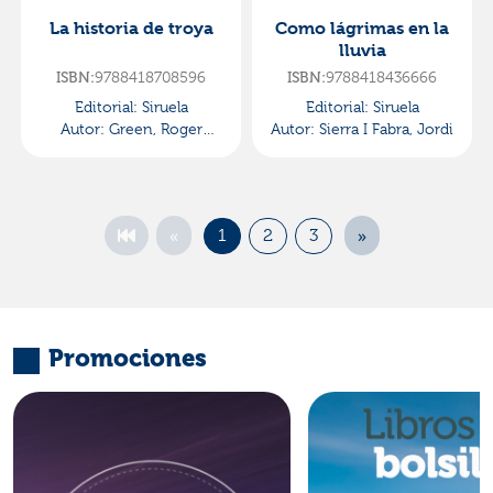
La historia de troya
Como lágrimas en la
lluvia
9788418708596
9788418436666
ISBN:
ISBN:
Editorial:
Siruela
Editorial:
Siruela
Autor:
Green, Roger
Autor:
Sierra I Fabra, Jordi
Lancelyn
«
»
1
2
3
Promociones