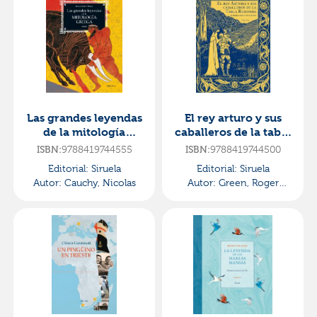
Las grandes leyendas
El rey arturo y sus
de la mitología
caballeros de la tabla
griega
redonda
9788419744555
9788419744500
ISBN:
ISBN:
Editorial:
Siruela
Editorial:
Siruela
Autor:
Cauchy, Nicolas
Autor:
Green, Roger
Lancelyn