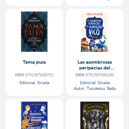
Lancelyn
Tama puia
Las asombrosas
peripecias del
murciélago vico
9791387688752
9791387688189
ISBN:
ISBN:
Editorial:
Siruela
Editorial:
Siruela
Autor:
Tuculescu, Radu