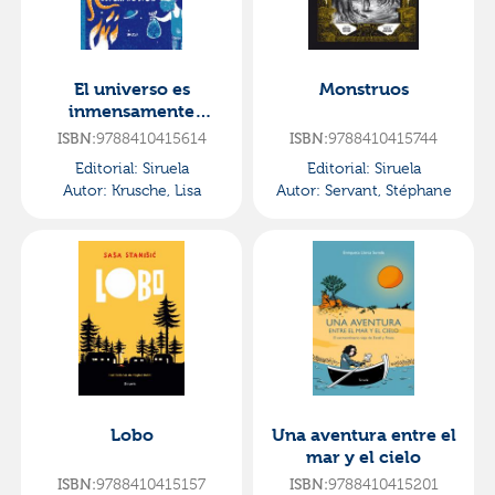
El universo es
Monstruos
inmensamente
grande y
9788410415614
9788410415744
ISBN:
ISBN:
supermístico
Editorial:
Siruela
Editorial:
Siruela
Autor:
Krusche, Lisa
Autor:
Servant, Stéphane
Lobo
Una aventura entre el
mar y el cielo
9788410415157
9788410415201
ISBN:
ISBN: