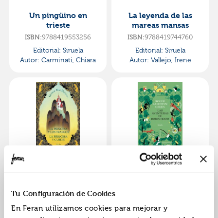
Un pingüino en
La leyenda de las
trieste
mareas mansas
9788419553256
9788419744760
ISBN:
ISBN:
Editorial:
Siruela
Editorial:
Siruela
Autor:
Carminati, Chiara
Autor:
Vallejo, Irene
La princesa y los
Las aventuras de
trasgos / la princesa y
robin hood
curdie
9788419419620
9788419553072
ISBN:
ISBN:
Tu Configuración de Cookies
Editorial:
Siruela
Editorial:
Siruela
En Feran utilizamos cookies para mejorar y
Autor:
Macdonald,
Autor:
Green, Roger