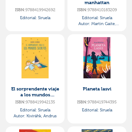
manhattan
9788419942692
9788410183209
ISBN:
ISBN:
Editorial:
Siruela
Editorial:
Siruela
Autor:
Martin Gaite,
Carmen
El sorprendente viaje
Planeta lasvi
a los mundos
secretos
9788419942135
9788419744395
ISBN:
ISBN:
Editorial:
Siruela
Editorial:
Siruela
Autor:
Kivirähk, Andrus