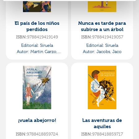
El país de los niños
Nunca es tarde para
perdidos
subirse a un árbol
9788419419149
9788419419057
ISBN:
ISBN:
Editorial:
Siruela
Editorial:
Siruela
Autor:
Martin Garzo,
Autor:
Jacobs, Jaco
Gustavo
¡vuela abejorro!
Las aventuras de
aquiles
9788418859724
9788418859717
ISBN:
ISBN: