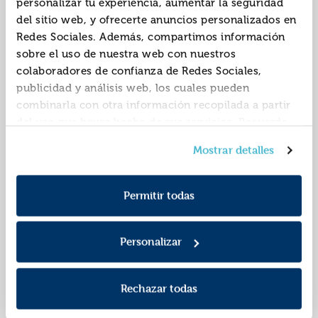
personalizar tu experiencia, aumentar la seguridad
George
Lancelyn
del sitio web, y ofrecerte anuncios personalizados en
Redes Sociales. Además, compartimos información
sobre el uso de nuestra web con nuestros
colaboradores de confianza de Redes Sociales,
publicidad y análisis web, los cuales pueden
combinarla con otra información recopilada a partir
del uso que hayas hecho de sus servicios. Recuerda
que puedes cambiar de opinión y retirar el
Y fundaremos la
En el país de
Mostrar detalles
consentimiento en cualquier momento. Para más
ciudad más grande
lindabrina y ratón
Política de Cookies
información consulta la
y la
del mundo
pérez
9788419419743
9788419419804
ISBN:
ISBN:
Política de Privacidad
.
Permitir todas
Editorial:
Siruela
Editorial:
Siruela
Autor:
Nucci, Giovanni
Personalizar
Rechazar todas