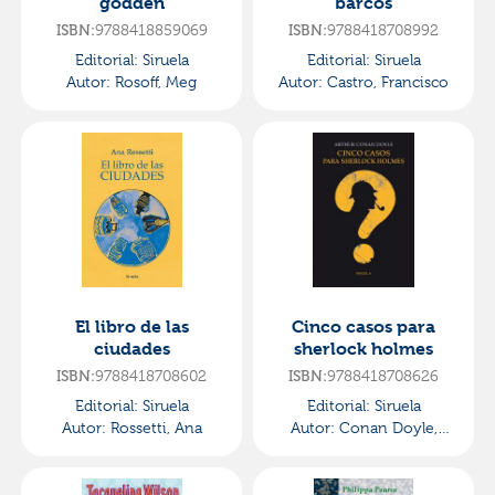
godden
barcos
9788418859069
9788418708992
ISBN:
ISBN:
Editorial:
Siruela
Editorial:
Siruela
Autor:
Rosoff, Meg
Autor:
Castro, Francisco
El libro de las
Cinco casos para
ciudades
sherlock holmes
9788418708602
9788418708626
ISBN:
ISBN:
Editorial:
Siruela
Editorial:
Siruela
Autor:
Rossetti, Ana
Autor:
Conan Doyle,
Arthur