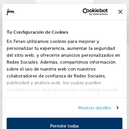
Nicolás, Dayana
«
»
1
Tu Configuración de Cookies
En Feran utilizamos cookies para mejorar y
personalizar tu experiencia, aumentar la seguridad
del sitio web, y ofrecerte anuncios personalizados en
Promociones
Redes Sociales. Además, compartimos información
sobre el uso de nuestra web con nuestros
colaboradores de confianza de Redes Sociales,
publicidad y análisis web, los cuales pueden
combinarla con otra información recopilada a partir
del uso que hayas hecho de sus servicios. Recuerda
que puedes cambiar de opinión y retirar el
Mostrar detalles
consentimiento en cualquier momento. Para más
Política de Cookies
información consulta la
y la
Política de Privacidad
.
Permitir todas