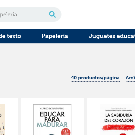
de texto
Papelería
Juguetes educa
40 productos/página
Amb