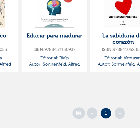
ico
Educar para madurar
La sabiduría d
corazón
053
9788432150937
97884105245
ISBN:
ISBN:
a
Editorial:
Rialp
Editorial:
Almuzar
Alfred
Autor:
Sonnenfeld, Alfred
Autor:
Sonnenfeld, Al
«
»
1