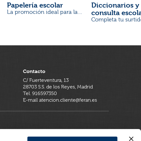
Papelería escolar
Diccionarios y 
consulta escol
La promoción ideal para la
Vuelta al Cole
Completa tu surtid
Contacto
C/ Fuerteventura, 13
28703 S.S. de los Reyes, Madrid
Tel. 916597350
E-mail atencion.cliente@feran.es