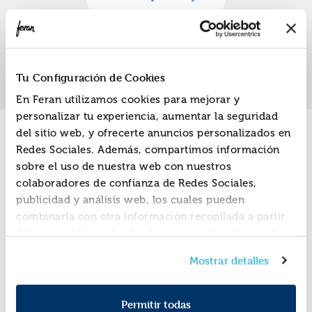
«
»
1
Tu Configuración de Cookies
En Feran utilizamos cookies para mejorar y
personalizar tu experiencia, aumentar la seguridad
del sitio web, y ofrecerte anuncios personalizados en
Promociones
Redes Sociales. Además, compartimos información
sobre el uso de nuestra web con nuestros
colaboradores de confianza de Redes Sociales,
publicidad y análisis web, los cuales pueden
combinarla con otra información recopilada a partir
del uso que hayas hecho de sus servicios. Recuerda
que puedes cambiar de opinión y retirar el
Mostrar detalles
consentimiento en cualquier momento. Para más
Política de Cookies
información consulta la
y la
Política de Privacidad
.
Permitir todas