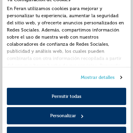
Editorial:
Catapulta
Editorial:
Catapulta
En Feran utilizamos cookies para mejorar y
Autor:
Ameet Studio
Autor:
Ameet Studio
personalizar tu experiencia, aumentar la seguridad
del sitio web, y ofrecerte anuncios personalizados en
Redes Sociales. Además, compartimos información
sobre el uso de nuestra web con nuestros
colaboradores de confianza de Redes Sociales,
publicidad y análisis web, los cuales pueden
combinarla con otra información recopilada a partir
del uso que hayas hecho de sus servicios. Recuerda
que puedes cambiar de opinión y retirar el
Lego botanicals -
Lego dc cómics
Mostrar detalles
consentimiento en cualquier momento. Para más
flores silvestres
superhéroes. batman
Política de Cookies
información consulta la
y la
vs. harley quinn
9788419987457
9788419987143
ISBN:
ISBN:
Política de Privacidad
.
Permitir todas
Editorial:
Catapulta
Editorial:
Catapulta
Autor:
Ameet Studio
Autor:
Ameet Studio
Personalizar