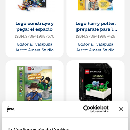
Lego construye y
Lego harry potter.
pega: el espacio
¡prepárate para la
magia!
9788419987570
9788419987426
ISBN:
ISBN:
Editorial:
Catapulta
Editorial:
Catapulta
Autor:
Ameet Studio
Autor:
Ameet Studio
Lego: diviértete en
Lego botanicals -
jurassic world
suculentas
9788419987464
9788419987440
ISBN:
ISBN:
Tu Configuración de Cookies