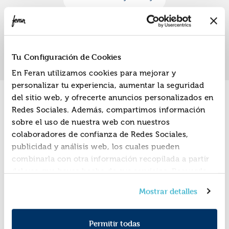
«
»
1
Tu Configuración de Cookies
En Feran utilizamos cookies para mejorar y
personalizar tu experiencia, aumentar la seguridad
del sitio web, y ofrecerte anuncios personalizados en
Promociones
Redes Sociales. Además, compartimos información
sobre el uso de nuestra web con nuestros
colaboradores de confianza de Redes Sociales,
publicidad y análisis web, los cuales pueden
combinarla con otra información recopilada a partir
del uso que hayas hecho de sus servicios. Recuerda
que puedes cambiar de opinión y retirar el
Mostrar detalles
consentimiento en cualquier momento. Para más
Política de Cookies
información consulta la
y la
Política de Privacidad
.
Permitir todas