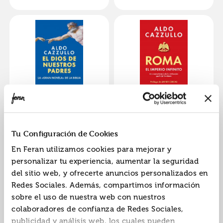
El dios de nuestros
Roma. el imperio
padres
infinito
ISBN:
9788410643307
ISBN:
9788419883407
Tu Configuración de Cookies
Editorial:
Harper Collins
Editorial:
Harper Collins
En Feran utilizamos cookies para mejorar y
Autor:
Cazzullo, Aldo
Autor:
Cazzullo, Aldo
personalizar tu experiencia, aumentar la seguridad
del sitio web, y ofrecerte anuncios personalizados en
Redes Sociales. Además, compartimos información
sobre el uso de nuestra web con nuestros
«
»
1
colaboradores de confianza de Redes Sociales,
publicidad y análisis web, los cuales pueden