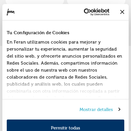
«
»
1
Tu Configuración de Cookies
En Feran utilizamos cookies para mejorar y
personalizar tu experiencia, aumentar la seguridad
del sitio web, y ofrecerte anuncios personalizados en
Promociones
Redes Sociales. Además, compartimos información
sobre el uso de nuestra web con nuestros
colaboradores de confianza de Redes Sociales,
publicidad y análisis web, los cuales pueden
combinarla con otra información recopilada a partir
del uso que hayas hecho de sus servicios. Recuerda
que puedes cambiar de opinión y retirar el
Mostrar detalles
consentimiento en cualquier momento. Para más
Política de Cookies
información consulta la
y la
Política de Privacidad
.
Permitir todas