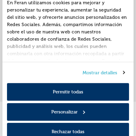
En Feran utilizamos cookies para mejorar y
personalizar tu experiencia, aumentar la seguridad
del sitio web, y ofrecerte anuncios personalizados en
La familia de pascual
Redes Sociales. Además, compartimos información
duarte (clasicos
sobre el uso de nuestra web con nuestros
hispanicos)
ISBN:
9788468213491
colaboradores de confianza de Redes Sociales,
publicidad y análisis web, los cuales pueden
Editorial:
Vicens Vives
Autor:
Villanueva, Darío
combinarla con otra información recopilada a partir
del uso que hayas hecho de sus servicios. Recuerda
que puedes cambiar de opinión y retirar el
Mostrar detalles
consentimiento en cualquier momento. Para más
«
»
1
Política de Cookies
información consulta la
y la
Política de Privacidad
.
Permitir todas
Personalizar
Promociones
Rechazar todas