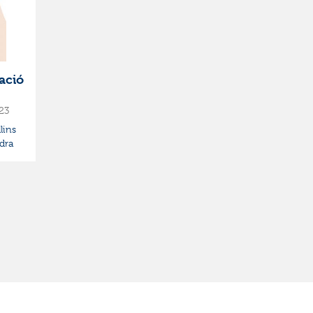
ació
23
lins
dra