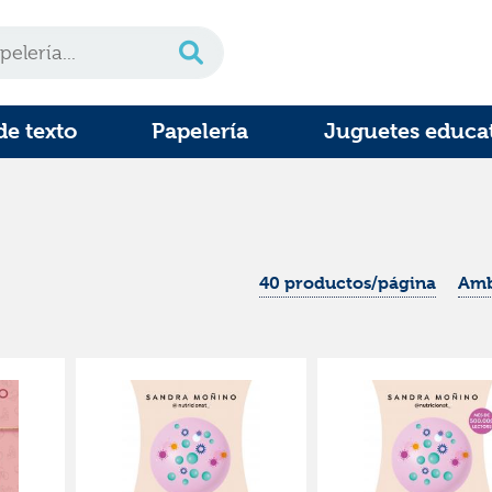
de texto
Papelería
Juguetes educa
40 productos/página
Amb