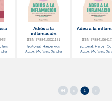
usia
Adiós a la
Adeu a la inflam
inflamación
953
ISBN:
9788410021181
ISBN:
97884106417
llins
Editorial:
Harperkids
Editorial:
Harper Col
ndra
Autor:
Moñino, Sandra
Autor:
Moñino, San
«
»
1