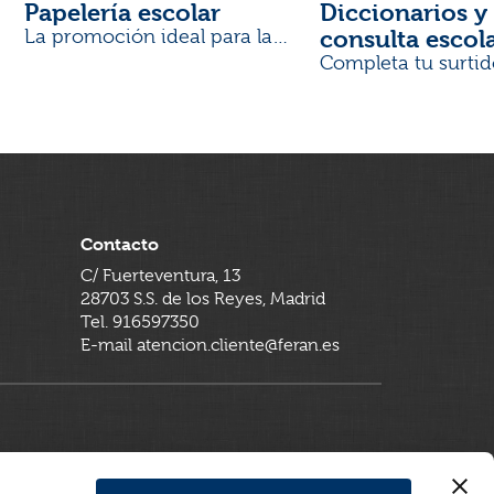
Papelería escolar
Diccionarios y 
consulta escol
La promoción ideal para la
Vuelta al Cole
Completa tu surtid
Contacto
C/ Fuerteventura, 13
28703 S.S. de los Reyes, Madrid
Tel. 916597350
E-mail atencion.cliente@feran.es