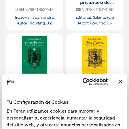
prisionero de
azkaban - gryffindor
ISBN:
9788418637742
ISBN:
9788418174087
(harry potter
Editorial:
Salamandra
Editorial:
Salamandra
[ediciones de
Autor:
Rowling, J.k
Autor:
Rowling, J.k
Harry potter y el
Harry potter y el
prisionero de
prisionero de
azkaban - slytherin
azkaban - hufflepuff
ISBN:
9788418174094
ISBN:
9788418174100
Tu Configuración de Cookies
(harry potter [edición
(harry potter [edición
Editorial:
Salamandra
Editorial:
Salamandra
del 2
del
En Feran utilizamos cookies para mejorar y
Autor:
Rowling, J.k
Autor:
Rowling, J.k
personalizar tu experiencia, aumentar la seguridad
del sitio web, y ofrecerte anuncios personalizados en