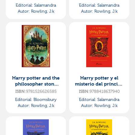
con ilustraciones de x
con ilustraciones de
Editorial:
Salamandra
Editorial:
Salamandra
xav
Autor:
Rowling, J.k
Autor:
Rowling, J.k
Harry potter and the
Harry potter y el
philosopher stone
misterio del príncipe
minalima edition
- gryffindor (harry
ISBN:
9781526626585
ISBN:
9788418637940
potter [ediciones de
Editorial:
Bloomsbury
Editorial:
Salamandra
Autor:
Rowling, J.k
Autor:
Rowling, J.k