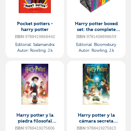
Pocket potters -
Harry potter boxed
harry potter
set: the complete
collection
ISBN:
9788419868442
ISBN:
9781408898659
Editorial:
Salamandra
Editorial:
Bloomsbury
Autor:
Rowling, J.k
Autor:
Rowling, J.k
Harry potter y la
Harry potter y la
piedra filosofal
cámara secreta
(harry potter [edición
(harry potter [edición
ISBN:
9788419275806
ISBN:
9788419275813