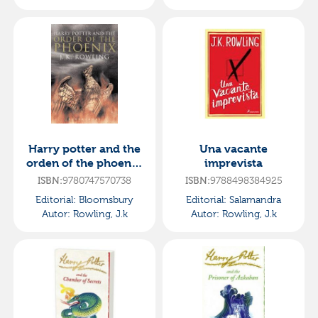
Harry potter and the
Una vacante
orden of the phoenix.
imprevista
nº 5
ISBN:
9780747570738
ISBN:
9788498384925
Editorial:
Bloomsbury
Editorial:
Salamandra
Autor:
Rowling, J.k
Autor:
Rowling, J.k