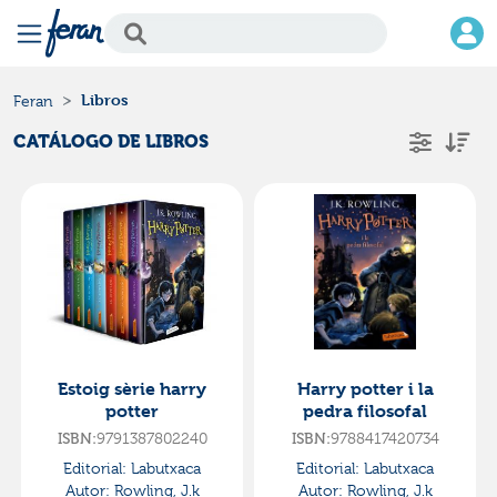
Libros
Feran
CATÁLOGO DE LIBROS
Estoig sèrie harry
Harry potter i la
potter
pedra filosofal
ISBN:
9791387802240
ISBN:
9788417420734
Editorial:
Labutxaca
Editorial:
Labutxaca
Autor:
Rowling, J.k
Autor:
Rowling, J.k