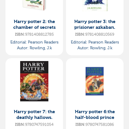
Harry potter 2: the
Harry potter 3: the
chamber of secrets
prisioner azkaban.
ISBN:
9781408812785
ISBN:
9781408810569
Editorial:
Pearson Readers
Editorial:
Pearson Readers
Autor:
Rowling, J.k
Autor:
Rowling, J.k
Harry potter 7: the
Harry potter 6:the
deathly hallows.
half-blood prince
ISBN:
9780747591054
ISBN:
9780747581086