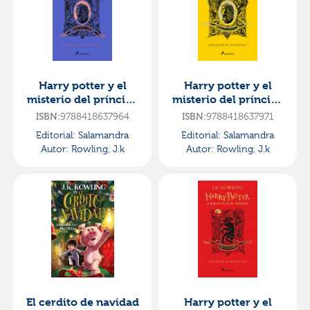
Harry potter y el
Harry potter y el
misterio del príncipe
misterio del príncipe
- ravenclaw (harry
- hufflepuff (harry
ISBN:
9788418637964
ISBN:
9788418637971
potter [ediciones de
potter [ediciones de
Editorial:
Salamandra
Editorial:
Salamandra
Autor:
Rowling, J.k
Autor:
Rowling, J.k
El cerdito de navidad
Harry potter y el