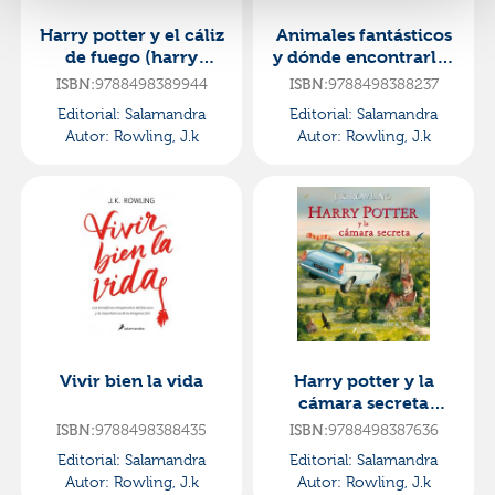
Harry potter y el cáliz
Animales fantásticos
de fuego (harry
y dónde encontrarlos
potter [edición
(un libro de la
ISBN:
9788498389944
ISBN:
9788498388237
ilustrada] 4)
biblioteca de
Editorial:
Salamandra
Editorial:
Salamandra
hogwarts
Autor:
Rowling, J.k
Autor:
Rowling, J.k
Vivir bien la vida
Harry potter y la
cámara secreta
(harry potter [edición
ISBN:
9788498388435
ISBN:
9788498387636
ilustrada] 2)
Editorial:
Salamandra
Editorial:
Salamandra
Autor:
Rowling, J.k
Autor:
Rowling, J.k