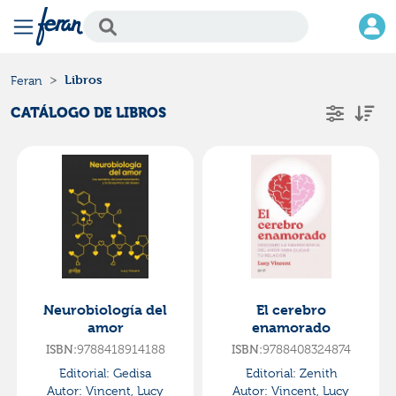
Libros
Feran
CATÁLOGO DE LIBROS
Neurobiología del
El cerebro
amor
enamorado
ISBN:
9788418914188
ISBN:
9788408324874
Editorial:
Gedisa
Editorial:
Zenith
Autor:
Vincent, Lucy
Autor:
Vincent, Lucy