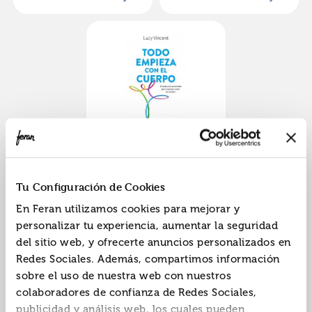
Todo empieza con el
cuerpo
ISBN:
9788411191593
Tu Configuración de Cookies
Editorial:
Diana
En Feran utilizamos cookies para mejorar y
Autor:
Vincent, Lucy
personalizar tu experiencia, aumentar la seguridad
del sitio web, y ofrecerte anuncios personalizados en
Redes Sociales. Además, compartimos información
sobre el uso de nuestra web con nuestros
«
»
1
colaboradores de confianza de Redes Sociales,
publicidad y análisis web, los cuales pueden