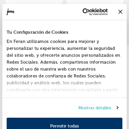
«
»
1
Tu Configuración de Cookies
En Feran utilizamos cookies para mejorar y
personalizar tu experiencia, aumentar la seguridad
del sitio web, y ofrecerte anuncios personalizados en
Promociones
Redes Sociales. Además, compartimos información
sobre el uso de nuestra web con nuestros
colaboradores de confianza de Redes Sociales,
publicidad y análisis web, los cuales pueden
combinarla con otra información recopilada a partir
del uso que hayas hecho de sus servicios. Recuerda
que puedes cambiar de opinión y retirar el
Mostrar detalles
consentimiento en cualquier momento. Para más
Política de Cookies
información consulta la
y la
Política de Privacidad
.
Permitir todas