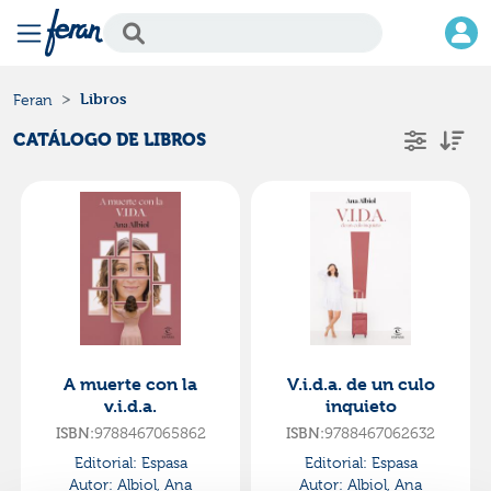
Libros
Feran
CATÁLOGO DE LIBROS
A muerte con la
V.i.d.a. de un culo
v.i.d.a.
inquieto
ISBN:
9788467065862
ISBN:
9788467062632
Editorial:
Espasa
Editorial:
Espasa
Autor:
Albiol, Ana
Autor:
Albiol, Ana