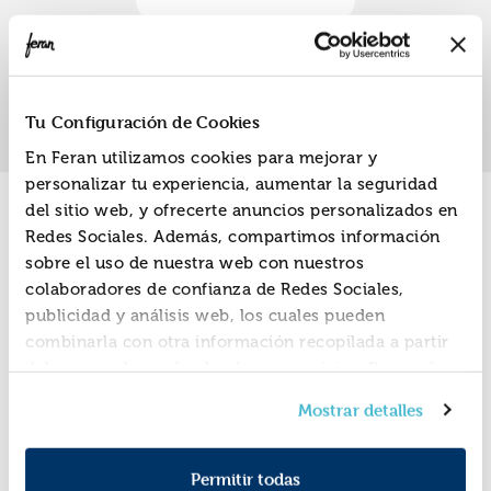
Jacek
«
»
1
Tu Configuración de Cookies
En Feran utilizamos cookies para mejorar y
personalizar tu experiencia, aumentar la seguridad
del sitio web, y ofrecerte anuncios personalizados en
Promociones
Redes Sociales. Además, compartimos información
sobre el uso de nuestra web con nuestros
colaboradores de confianza de Redes Sociales,
publicidad y análisis web, los cuales pueden
combinarla con otra información recopilada a partir
del uso que hayas hecho de sus servicios. Recuerda
que puedes cambiar de opinión y retirar el
Mostrar detalles
consentimiento en cualquier momento. Para más
Política de Cookies
información consulta la
y la
Política de Privacidad
.
Permitir todas