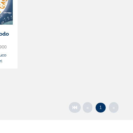
todo
900
uco
ri
«
»
1