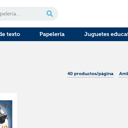
de texto
Papelería
Juguetes educa
40 productos/página
Amb