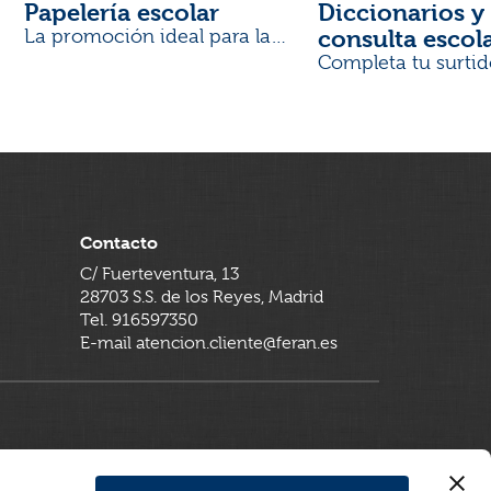
Papelería escolar
Diccionarios y 
consulta escol
La promoción ideal para la
Vuelta al Cole
Completa tu surtid
Contacto
C/ Fuerteventura, 13
28703 S.S. de los Reyes, Madrid
Tel. 916597350
E-mail atencion.cliente@feran.es