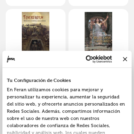
Pilar
Pilar
Tenebrarium
Brujas, sapos y
aquelarres
ISBN:
9788477029687
ISBN:
9788477029403
Tu Configuración de Cookies
Editorial:
Valdemar
Editorial:
Valdemar
En Feran utilizamos cookies para mejorar y
Autor:
Pedraza Martínez,
Autor:
Pedraza Martínez,
personalizar tu experiencia, aumentar la seguridad
Pilar
Pilar
del sitio web, y ofrecerte anuncios personalizados en
Redes Sociales. Además, compartimos información
sobre el uso de nuestra web con nuestros
«
»
1
colaboradores de confianza de Redes Sociales,
publicidad y análisis web, los cuales pueden