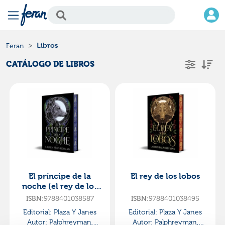
Libros
Feran
CATÁLOGO DE LIBROS
El príncipe de la
El rey de los lobos
noche (el rey de los
lobos 2)
ISBN:
9788401038587
ISBN:
9788401038495
Editorial:
Plaza Y Janes
Editorial:
Plaza Y Janes
Autor:
Palphreyman,
Autor:
Palphreyman,