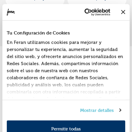
Lauren
Lauren
«
»
1
Tu Configuración de Cookies
En Feran utilizamos cookies para mejorar y
personalizar tu experiencia, aumentar la seguridad
del sitio web, y ofrecerte anuncios personalizados en
Promociones
Redes Sociales. Además, compartimos información
sobre el uso de nuestra web con nuestros
colaboradores de confianza de Redes Sociales,
publicidad y análisis web, los cuales pueden
combinarla con otra información recopilada a partir
del uso que hayas hecho de sus servicios. Recuerda
que puedes cambiar de opinión y retirar el
Mostrar detalles
consentimiento en cualquier momento. Para más
Política de Cookies
información consulta la
y la
Política de Privacidad
.
Permitir todas