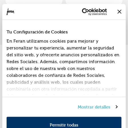
Mee
Mee
«
»
1
Tu Configuración de Cookies
En Feran utilizamos cookies para mejorar y
personalizar tu experiencia, aumentar la seguridad
del sitio web, y ofrecerte anuncios personalizados en
Promociones
Redes Sociales. Además, compartimos información
sobre el uso de nuestra web con nuestros
colaboradores de confianza de Redes Sociales,
publicidad y análisis web, los cuales pueden
combinarla con otra información recopilada a partir
del uso que hayas hecho de sus servicios. Recuerda
que puedes cambiar de opinión y retirar el
Mostrar detalles
consentimiento en cualquier momento. Para más
Política de Cookies
información consulta la
y la
Política de Privacidad
.
Permitir todas