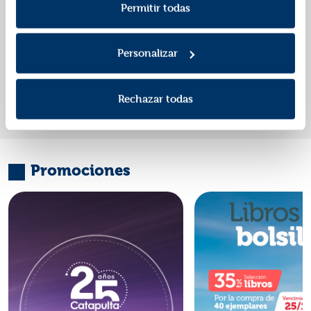
Política de Privacidad
.
Permitir todas
Editorial:
Cumio
Autor:
Mateo Pérez,
Carmen
Personalizar
«
»
1
Rechazar todas
Promociones