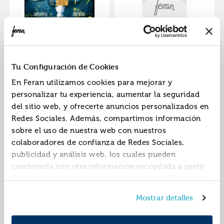
En calma
Puedes
ISBN:
9788427148987
ISBN:
9788412296914
Tu Configuración de Cookies
Editorial:
Mensajero
Editorial:
Solynube
En Feran utilizamos cookies para mejorar y
Autor:
Mateo Pérez,
Autor:
Mateo Pérez,
personalizar tu experiencia, aumentar la seguridad
Carmen
Carmen
del sitio web, y ofrecerte anuncios personalizados en
Redes Sociales. Además, compartimos información
sobre el uso de nuestra web con nuestros
colaboradores de confianza de Redes Sociales,
publicidad y análisis web, los cuales pueden
combinarla con otra información recopilada a partir
del uso que hayas hecho de sus servicios. Recuerda
que puedes cambiar de opinión y retirar el
Me resulta familiar
Mostrar detalles
consentimiento en cualquier momento. Para más
Política de Cookies
información consulta la
y la
ISBN:
9788482896212