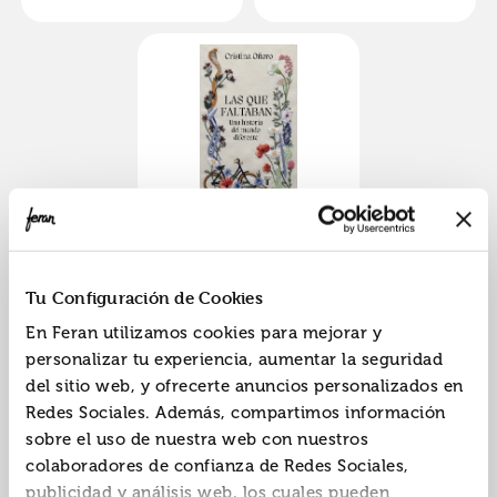
Las que faltaban
ISBN:
9788430624416
Tu Configuración de Cookies
Editorial:
Taurus
En Feran utilizamos cookies para mejorar y
Autor:
Oñoro, Cristina
personalizar tu experiencia, aumentar la seguridad
del sitio web, y ofrecerte anuncios personalizados en
Redes Sociales. Además, compartimos información
sobre el uso de nuestra web con nuestros
«
»
1
colaboradores de confianza de Redes Sociales,
publicidad y análisis web, los cuales pueden