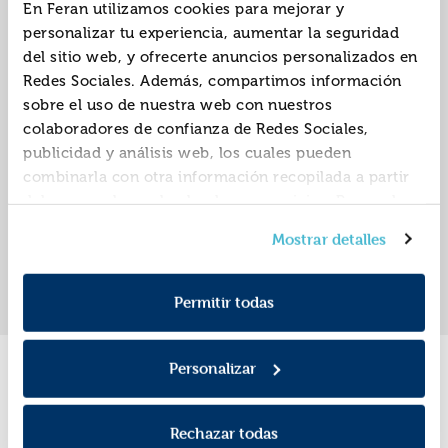
En Feran utilizamos cookies para mejorar y
personalizar tu experiencia, aumentar la seguridad
del sitio web, y ofrecerte anuncios personalizados en
El nom de la rosa.
Redes Sociales. Además, compartimos información
edicio integral
sobre el uso de nuestra web con nuestros
ISBN:
9788467983241
colaboradores de confianza de Redes Sociales,
publicidad y análisis web, los cuales pueden
Editorial:
Norma
Autor:
Manara, Milo
combinarla con otra información recopilada a partir
del uso que hayas hecho de sus servicios. Recuerda
que puedes cambiar de opinión y retirar el
Mostrar detalles
consentimiento en cualquier momento. Para más
«
»
1
Política de Cookies
información consulta la
y la
Política de Privacidad
.
Permitir todas
Personalizar
Promociones
Rechazar todas