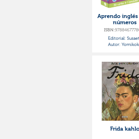
Aprendo inglés 
números
9788467778
ISBN:
Editorial:
Susae
Autor:
Yomikok
Frida kahl