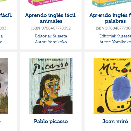
fácil.
Aprendo inglés fácil.
Aprendo inglés f
animales
palabras
083
9788467778052
97884677780
ISBN:
ISBN:
ta
Editorial:
Susaeta
Editorial:
Susaet
o
Autor:
Yomikoko
Autor:
Yomikok
o
Pablo picasso
Joan miró