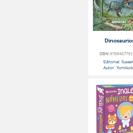
Dinosaurio
9788467791
ISBN:
Editorial:
Susae
Autor:
Yomikok