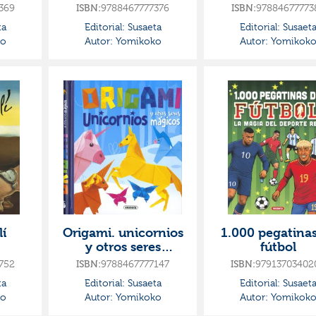
369
9788467777376
97884677773
ISBN:
ISBN:
ta
Editorial:
Susaeta
Editorial:
Susaet
o
Autor:
Yomikoko
Autor:
Yomikok
lí
Origami. unicornios
1.000 pegatina
y otros seres
fútbol
mágicos
752
9788467777147
97913703402
ISBN:
ISBN:
ta
Editorial:
Susaeta
Editorial:
Susaet
o
Autor:
Yomikoko
Autor:
Yomikok