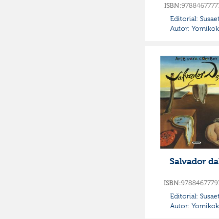
9788467777
ISBN:
Editorial:
Susae
Autor:
Yomikok
Salvador da
9788467779
ISBN:
Editorial:
Susae
Autor:
Yomikok