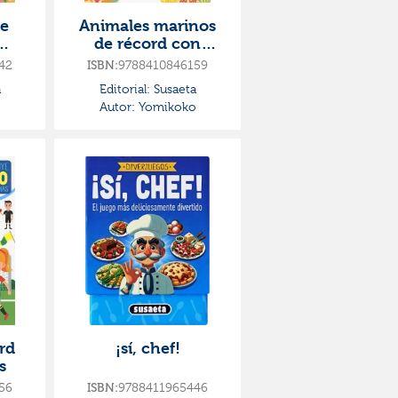
de
Animales marinos
de récord con
pegatinas
42
9788410846159
ISBN:
a
Editorial:
Susaeta
o
Autor:
Yomikoko
rd
¡sí, chef!
s
56
9788411965446
ISBN: