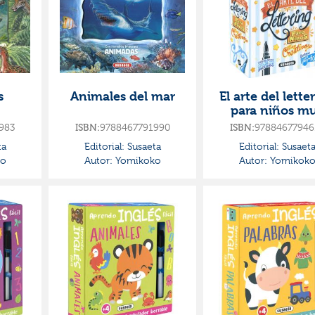
s
Animales del mar
El arte del lette
para niños m
creativos
983
9788467791990
97884677946
ISBN:
ISBN:
ta
Editorial:
Susaeta
Editorial:
Susaet
o
Autor:
Yomikoko
Autor:
Yomikok