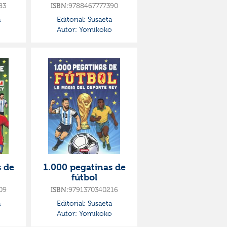
83
9788467777390
ISBN:
a
Editorial:
Susaeta
o
Autor:
Yomikoko
s de
1.000 pegatinas de
fútbol
09
9791370340216
ISBN:
a
Editorial:
Susaeta
o
Autor:
Yomikoko