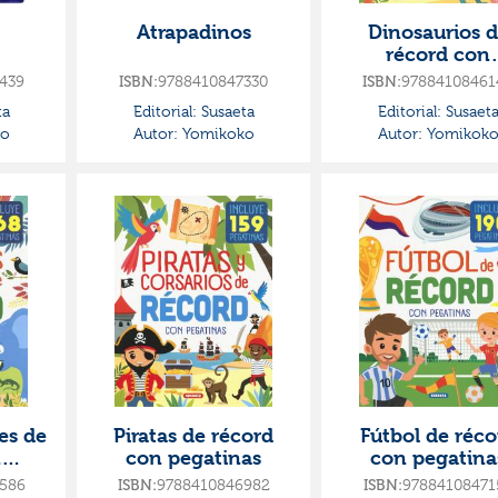
Atrapadinos
Dinosaurios 
récord con
pegatinas
439
9788410847330
97884108461
ISBN:
ISBN:
ta
Editorial:
Susaeta
Editorial:
Susaet
o
Autor:
Yomikoko
Autor:
Yomikok
es de
Piratas de récord
Fútbol de réco
n
con pegatinas
con pegatina
586
9788410846982
97884108471
ISBN:
ISBN: