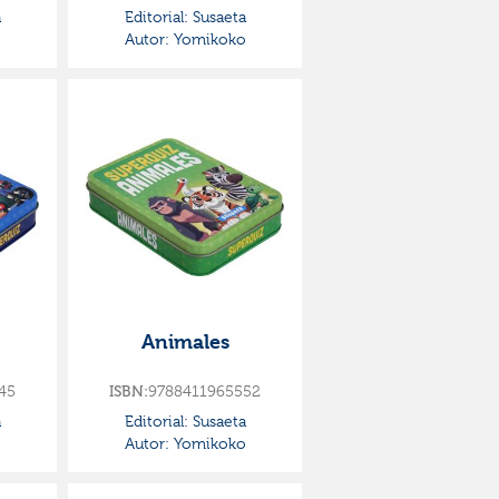
a
Editorial:
Susaeta
o
Autor:
Yomikoko
Animales
45
9788411965552
ISBN:
a
Editorial:
Susaeta
o
Autor:
Yomikoko