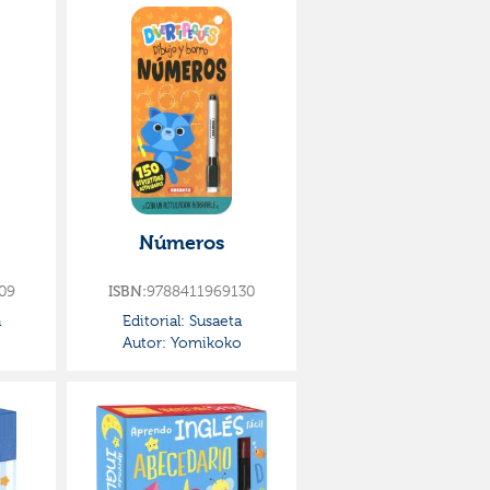
Números
09
9788411969130
ISBN:
a
Editorial:
Susaeta
o
Autor:
Yomikoko