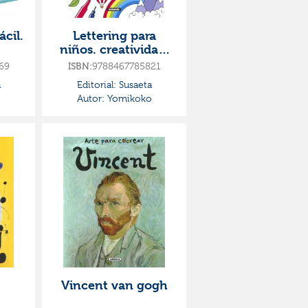
ácil.
Lettering para
niños. creatividad,
mindfulness
69
9788467785821
ISBN:
a
Editorial:
Susaeta
o
Autor:
Yomikoko
Vincent van gogh