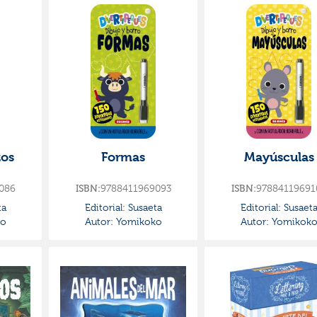
zos
Formas
Mayúsculas
086
9788411969093
97884119691
ISBN:
ISBN:
ta
Editorial:
Susaeta
Editorial:
Susaet
o
Autor:
Yomikoko
Autor:
Yomikok