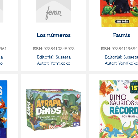
Los números
Faunis
961
9788410845978
97884119654
ISBN:
ISBN:
ta
Editorial:
Susaeta
Editorial:
Susaet
o
Autor:
Yomikoko
Autor:
Yomikok