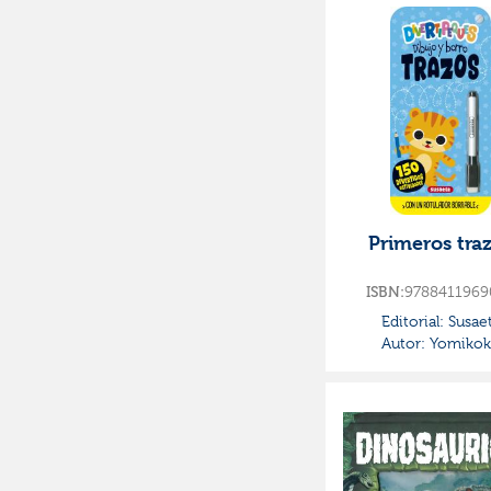
Primeros tra
9788411969
ISBN:
Editorial:
Susae
Autor:
Yomikok