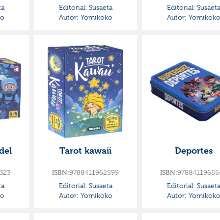
ta
Editorial:
Susaeta
Editorial:
Susaet
o
Autor:
Yomikoko
Autor:
Yomikok
del
Tarot kawaii
Deportes
323
9788411962599
97884119655
ISBN:
ISBN:
ta
Editorial:
Susaeta
Editorial:
Susaet
o
Autor:
Yomikoko
Autor:
Yomikok