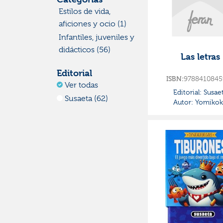
Estilos de vida,
aficiones y ocio (1)
Infantiles, juveniles y
didácticos (56)
Las letras
Editorial
9788410845
ISBN:
Ver todas
Editorial:
Susae
Susaeta (62)
Autor:
Yomikok
Autor
Ver todos
Yomikoko (62)