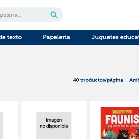
de texto
Papelería
Juguetes educa
40 productos/página
Amb