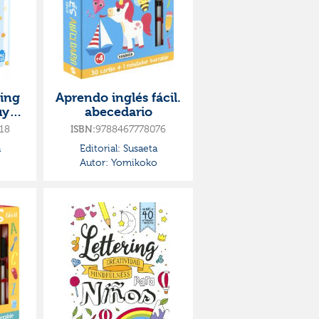
ring
Aprendo inglés fácil.
uy
abecedario
18
9788467778076
ISBN:
a
Editorial:
Susaeta
o
Autor:
Yomikoko