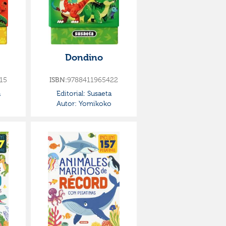
Dondino
15
9788411965422
ISBN:
a
Editorial:
Susaeta
o
Autor:
Yomikoko