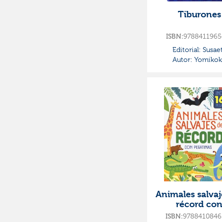
Tiburones
9788411965
ISBN:
Editorial:
Susae
Autor:
Yomikok
Animales salvaj
récord co
pegatinas
9788410846
ISBN: