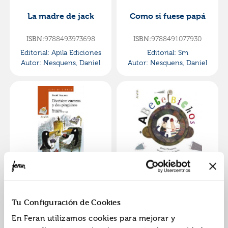
La madre de jack
Como si fuese papá
ISBN:
9788493973698
ISBN:
9788491077930
Editorial:
Apila Ediciones
Editorial:
Sm
Autor:
Nesquens, Daniel
Autor:
Nesquens, Daniel
Diecisiete cuentos y
Abecebichos
dos pingüinos
ISBN:
9788420700175
ISBN:
9788467828849
Tu Configuración de Cookies
Editorial:
Anaya
Editorial:
Anaya
En Feran utilizamos cookies para mejorar y
Autor:
Nesquens, Daniel
Autor:
Nesquens, Daniel