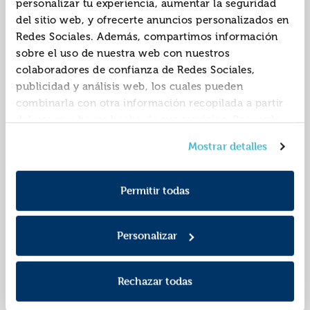
personalizar tu experiencia, aumentar la seguridad
del sitio web, y ofrecerte anuncios personalizados en
Redes Sociales. Además, compartimos información
sobre el uso de nuestra web con nuestros
colaboradores de confianza de Redes Sociales,
publicidad y análisis web, los cuales pueden
combinarla con otra información recopilada a partir
del uso que hayas hecho de sus servicios. Recuerda
que puedes cambiar de opinión y retirar el
Abececirco
Un regalo de
Mostrar detalles
consentimiento en cualquier momento. Para más
cumpleaÑos
Política de Cookies
información consulta la
y la
ISBN:
9788467861457
ISBN:
9788423683420
Política de Privacidad
.
Permitir todas
Editorial:
Anaya
Editorial:
Edebe
Autor:
Nesquens, Daniel
Autor:
Nesquens, Daniel
Personalizar
Rechazar todas