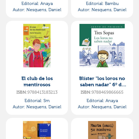
Editorial:
Anaya
Editorial:
Bambu
Autor:
Nesquens, Daniel
Autor:
Nesquens, Daniel
El club de los
Blíster "los loros no
mentirosos
saben nadar" 6º de
primaria
ISBN:
9788413183213
ISBN:
9788469866665
Editorial:
Sm
Editorial:
Anaya
Autor:
Nesquens, Daniel
Autor:
Nesquens, Daniel