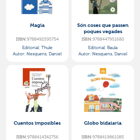
Magia
Són coses que passen
poques vegades
ISBN:
9788492595754
ISBN:
9788447951680
Editorial:
Thule
Editorial:
Baula
Autor:
Nesquens, Daniel
Autor:
Nesquens, Daniel
Cuentos imposibles
Globo bidaiaria
ISBN:
9788414342756
ISBN:
9788419861085