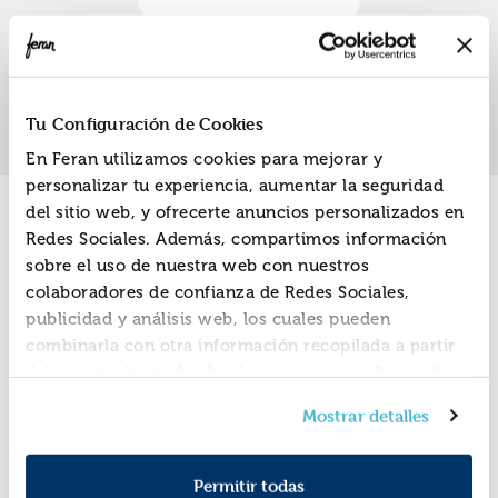
«
»
1
Tu Configuración de Cookies
En Feran utilizamos cookies para mejorar y
personalizar tu experiencia, aumentar la seguridad
del sitio web, y ofrecerte anuncios personalizados en
Promociones
Redes Sociales. Además, compartimos información
sobre el uso de nuestra web con nuestros
colaboradores de confianza de Redes Sociales,
publicidad y análisis web, los cuales pueden
combinarla con otra información recopilada a partir
del uso que hayas hecho de sus servicios. Recuerda
que puedes cambiar de opinión y retirar el
Mostrar detalles
consentimiento en cualquier momento. Para más
Política de Cookies
información consulta la
y la
Política de Privacidad
.
Permitir todas