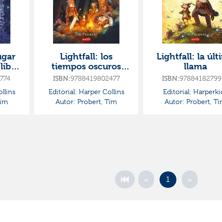
ugar
Lightfall: los
Lightfall: la úl
libro
tiempos oscuros
llama
(libro 3)
774
9788419802477
97884182799
ISBN:
ISBN:
llins
Editorial:
Harper Collins
Editorial:
Harperki
Tim
Autor:
Probert, Tim
Autor:
Probert, T
«
»
1