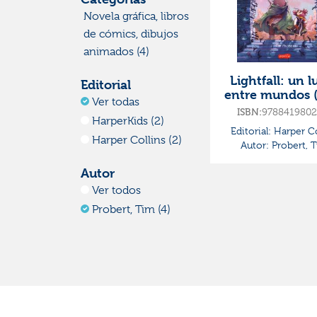
Novela gráfica, libros
de cómics, dibujos
animados (4)
Lightfall: un l
Editorial
entre mundos (
Ver todas
4)
9788419802
ISBN:
HarperKids (2)
Editorial:
Harper Co
Harper Collins (2)
Autor:
Probert, 
Autor
Ver todos
Probert, Tim (4)