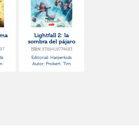
tima
Lightfall 2: la
sombra del pájaro
97
9788418774683
ISBN:
ds
Editorial:
Harperkids
im
Autor:
Probert, Tim