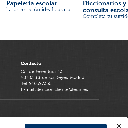
Papelería escolar
Diccionarios y 
consulta escol
La promoción ideal para la
Vuelta al Cole
Completa tu surtid
Contacto
C/ Fuerteventura, 13
28703 S.S. de los Reyes, Madrid
Tel. 916597350
E-mail atencion.cliente@feran.es