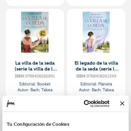
La villa de la seda
El legado de la villa
(serie la villa de la
de la seda (serie la
seda 1)
villa de la seda 3)
ISBN:
9788408282891
ISBN:
9788408261599
Editorial:
Booket
Editorial:
Planeta
Autor:
Bach, Tabea
Autor:
Bach, Tabea
Tu Configuración de Cookies