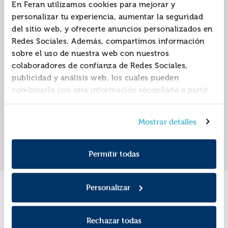
En Feran utilizamos cookies para mejorar y
personalizar tu experiencia, aumentar la seguridad
del sitio web, y ofrecerte anuncios personalizados en
El esplendor de la
La villa de la seda
Redes Sociales. Además, compartimos información
villa de la seda (serie
(serie la villa de la
sobre el uso de nuestra web con nuestros
la villa de la seda 2)
seda 1)
ISBN:
9788408254164
ISBN:
9788408248194
colaboradores de confianza de Redes Sociales,
publicidad y análisis web, los cuales pueden
Editorial:
Planeta
Editorial:
Planeta
Autor:
Bach, Tabea
Autor:
Bach, Tabea
combinarla con otra información recopilada a partir
del uso que hayas hecho de sus servicios. Recuerda
que puedes cambiar de opinión y retirar el
Mostrar detalles
consentimiento en cualquier momento. Para más
«
»
1
Política de Cookies
información consulta la
y la
Política de Privacidad
.
Permitir todas
Personalizar
Promociones
Rechazar todas