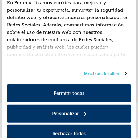
En Feran utilizamos cookies para mejorar y
personalizar tu experiencia, aumentar la seguridad
del sitio web, y ofrecerte anuncios personalizados en
23-f. el golpe del rey
Redes Sociales. Además, compartimos información
sobre el uso de nuestra web con nuestros
ISBN:
9788418205538
colaboradores de confianza de Redes Sociales,
publicidad y análisis web, los cuales pueden
Editorial:
Almuzara
Autor:
Antonio J. Candil
combinarla con otra información recopilada a partir
del uso que hayas hecho de sus servicios. Recuerda
que puedes cambiar de opinión y retirar el
Mostrar detalles
consentimiento en cualquier momento. Para más
«
»
1
Política de Cookies
información consulta la
y la
Política de Privacidad
.
Permitir todas
Personalizar
Promociones
Rechazar todas