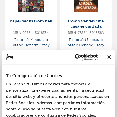
Paperbacks from hell
Cómo vender una
casa encantada
ISBN:
9788445018354
ISBN:
9788445015582
Editorial:
Minotauro
Editorial:
Minotauro
Autor:
Hendrix, Grady
Autor:
Hendrix, Grady
Tu Configuración de Cookies
En Feran utilizamos cookies para mejorar y
personalizar tu experiencia, aumentar la seguridad
del sitio web, y ofrecerte anuncios personalizados en
Horrorstör
Guía del club de
Redes Sociales. Además, compartimos información
lectura para matar
sobre el uso de nuestra web con nuestros
vampiros
ISBN:
9788417615086
ISBN:
9788445009956
colaboradores de confianza de Redes Sociales,