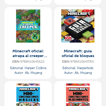
Minecraft oficial:
Minecraft: guía
atrapa al creeper
oficial de bloques
(una aventura de
ISBN:
9788410645622
ISBN:
9788410643765
busca y encuentra)
Editorial:
Harper Collins
Editorial:
Harperkids
Autor:
Ab, Mojang
Autor:
Ab, Mojang