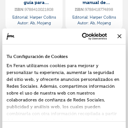
guía para
manual de
principiantes
explorador
ISBN:
9788410021808
ISBN:
9788418774898
Editorial:
Harper Collins
Editorial:
Harper Collins
Autor:
Ab, Mojang
Autor:
Ab, Mojang
Tu Configuración de Cookies
En Feran utilizamos cookies para mejorar y
personalizar tu experiencia, aumentar la seguridad
del sitio web, y ofrecerte anuncios personalizados en
Minecraft oficial:
Minecraft oficial:
Redes Sociales. Además, compartimos información
bases épicas
legends
sobre el uso de nuestra web con nuestros
ISBN:
9788491399032
ISBN:
9788418774874
colaboradores de confianza de Redes Sociales,
publicidad y análisis web, los cuales pueden
Editorial:
Harper Collins
Editorial:
Harper Collins
Autor:
Ab, Mojang
Autor:
Ab, Mojang
combinarla con otra información recopilada a partir
del uso que hayas hecho de sus servicios. Recuerda
que puedes cambiar de opinión y retirar el