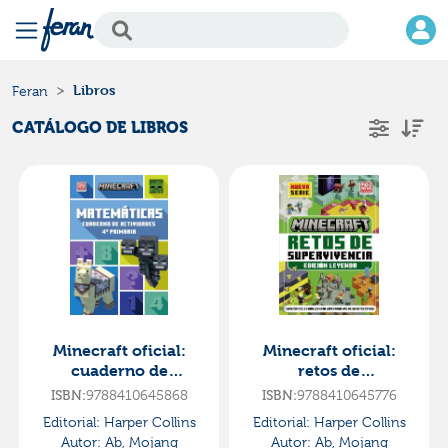
Libros
Feran
CATÁLOGO DE LIBROS
Minecraft oficial:
Minecraft oficial:
cuaderno de
retos de
actividades,
supervivencia 2
ISBN:
9788410645868
ISBN:
9788410645776
matemáticas 4.º
(edición leyenda)
Editorial:
Harper Collins
Editorial:
Harper Collins
primaria
Autor:
Ab, Mojang
Autor:
Ab, Mojang