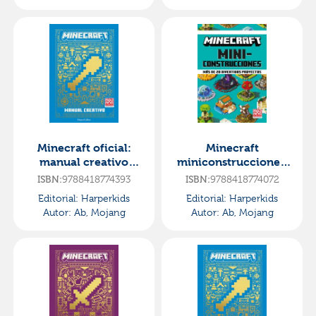
Minecraft oficial:
Minecraft
manual creativo
miniconstrucciones.
(edición actualizada
más de 20 divertidos
ISBN:
9788418774393
ISBN:
9788418774072
y revisada del
proyectos
Editorial:
Harperkids
Editorial:
Harperkids
videojueg
Autor:
Ab, Mojang
Autor:
Ab, Mojang