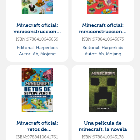
Minecraft oficial:
Minecraft oficial:
miniconstrucciones
miniconstrucciones
mágicas (más de 20
alucinantes
ISBN:
9788410643659
ISBN:
9788410643673
maravillosos
Editorial:
Harperkids
Editorial:
Harperkids
proyectos)
Autor:
Ab, Mojang
Autor:
Ab, Mojang
Minecraft oficial:
Una película de
retos de
minecraft. la novela
supervivencia
ISBN:
9788410641761
ISBN:
9788410643178