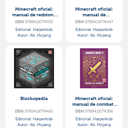
Minecraft oficial:
Minecraft oficial:
manual de redstone
manual de
(edición actualizada
supervivencia
ISBN:
9788418774430
ISBN:
9788418774447
y revisada del videoj
(edición actualizada
Editorial:
Harperkids
Editorial:
Harperkids
y revisada del v
Autor:
Ab, Mojang
Autor:
Ab, Mojang
Blockopedia
Minecraft oficial:
manual de combate
(edición actualizada
ISBN:
9788418774485
ISBN:
9788418774386
y revisada del videoj
Editorial:
Harperkids
Editorial:
Harperkids
Autor:
Ab, Mojang
Autor:
Ab, Mojang