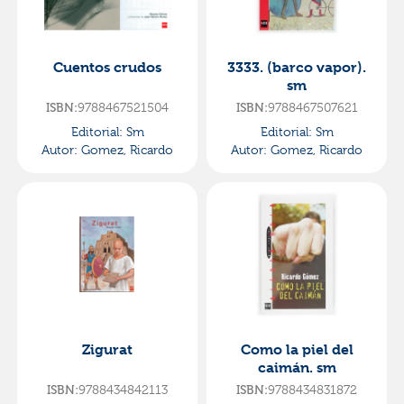
Cuentos crudos
3333. (barco vapor).
sm
ISBN:
9788467521504
ISBN:
9788467507621
Editorial:
Sm
Editorial:
Sm
Autor:
Gomez, Ricardo
Autor:
Gomez, Ricardo
Zigurat
Como la piel del
caimán. sm
ISBN:
9788434842113
ISBN:
9788434831872