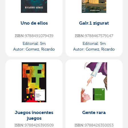
Uno de ellos
Galr.1 zigurat
ISBN:
9788491079439
ISBN:
9788467579147
Editorial:
Sm
Editorial:
Sm
Autor:
Gomez, Ricardo
Autor:
Gomez, Ricardo
Juegos inocentes
Gente rara
juegos
ISBN:
9788426390509
ISBN:
9788426350053