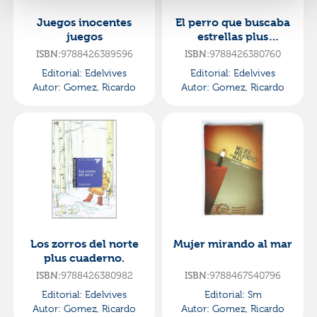
Juegos inocentes
El perro que buscaba
juegos
estrellas plus
cuaderno.
ISBN:
9788426389596
ISBN:
9788426380760
Editorial:
Edelvives
Editorial:
Edelvives
Autor:
Gomez, Ricardo
Autor:
Gomez, Ricardo
Los zorros del norte
Mujer mirando al mar
plus cuaderno.
ISBN:
9788426380982
ISBN:
9788467540796
Editorial:
Edelvives
Editorial:
Sm
Autor:
Gomez, Ricardo
Autor:
Gomez, Ricardo