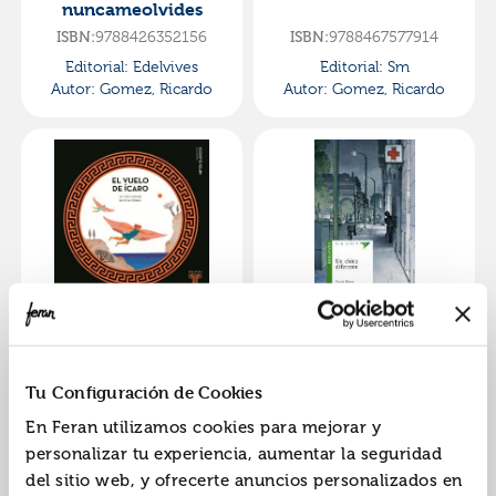
nuncameolvides
ISBN:
9788426352156
ISBN:
9788467577914
Editorial:
Edelvives
Editorial:
Sm
Autor:
Gomez, Ricardo
Autor:
Gomez, Ricardo
El vuelo de Ícaro
Un chico diferente
ISBN:
9788414010518
ISBN:
9788426389008
Tu Configuración de Cookies
Editorial:
Edelvives
Editorial:
Edelvives
En Feran utilizamos cookies para mejorar y
Autor:
Gomez, Ricardo
Autor:
Gomez, Ricardo
personalizar tu experiencia, aumentar la seguridad
del sitio web, y ofrecerte anuncios personalizados en