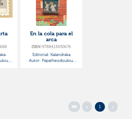
rta
En la cola para el
arca
688
ISBN:
9788413430676
aka
Editorial:
Kalandraka
ulou,
Autor:
Papatheodoulou,
Antonis
«
»
1