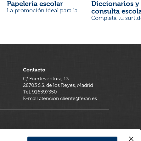
Papelería escolar
Diccionarios y 
consulta escol
La promoción ideal para la
Vuelta al Cole
Completa tu surtid
Contacto
C/ Fuerteventura, 13
28703 S.S. de los Reyes, Madrid
Tel. 916597350
E-mail atencion.cliente@feran.es