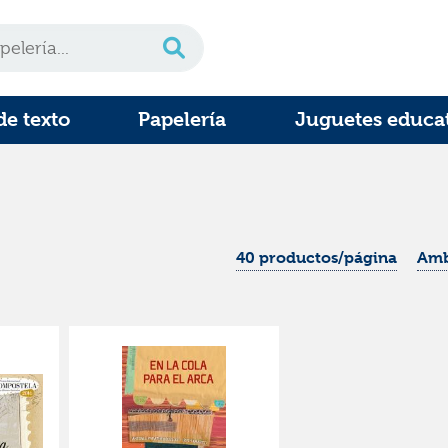
de texto
Papelería
Juguetes educa
40 productos/página
Amb