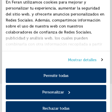
En Feran utilizamos cookies para mejorar y
personalizar tu experiencia, aumentar la seguridad
del sitio web, y ofrecerte anuncios personalizados en
El club de las
Redes Sociales. Además, compartimos información
canguro 5: julia y los
sobre el uso de nuestra web con nuestros
niños imposibles
ISBN:
9788418184130
colaboradores de confianza de Redes Sociales,
publicidad y análisis web, los cuales pueden
Editorial:
Maeva
Autor:
Galligan, Gale
combinarla con otra información recopilada a partir
del uso que hayas hecho de sus servicios. Recuerda
que puedes cambiar de opinión y retirar el
Mostrar detalles
consentimiento en cualquier momento. Para más
«
»
1
Política de Cookies
información consulta la
y la
Política de Privacidad
.
Permitir todas
Personalizar
Promociones
Rechazar todas