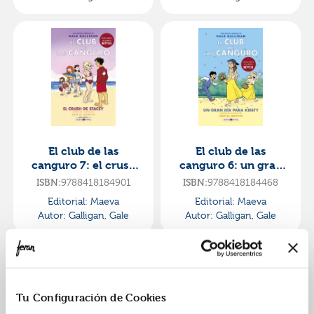
El club de las
El club de las
canguro 7: el crush
canguro 6: un gran
de stacey
día para kristy
ISBN:
9788418184901
ISBN:
9788418184468
Editorial:
Maeva
Editorial:
Maeva
Autor:
Galligan, Gale
Autor:
Galligan, Gale
Tu Configuración de Cookies