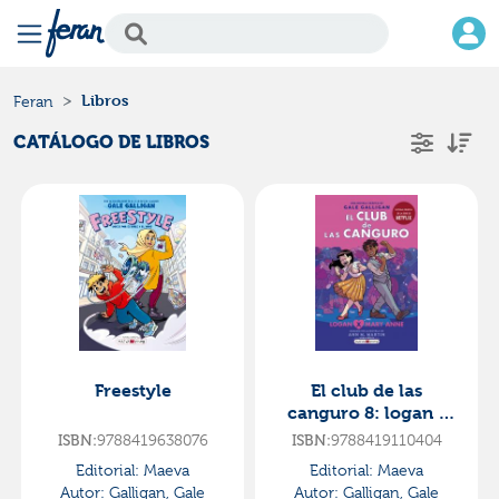
Libros
Feran
CATÁLOGO DE LIBROS
Freestyle
El club de las
canguro 8: logan x
mary anne
ISBN:
9788419638076
ISBN:
9788419110404
Editorial:
Maeva
Editorial:
Maeva
Autor:
Galligan, Gale
Autor:
Galligan, Gale