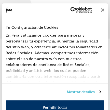
«
»
1
Tu Configuración de Cookies
En Feran utilizamos cookies para mejorar y
personalizar tu experiencia, aumentar la seguridad
del sitio web, y ofrecerte anuncios personalizados en
Promociones
Redes Sociales. Además, compartimos información
sobre el uso de nuestra web con nuestros
colaboradores de confianza de Redes Sociales,
publicidad y análisis web, los cuales pueden
combinarla con otra información recopilada a partir
del uso que hayas hecho de sus servicios. Recuerda
que puedes cambiar de opinión y retirar el
Mostrar detalles
consentimiento en cualquier momento. Para más
Política de Cookies
información consulta la
y la
Política de Privacidad
.
Permitir todas