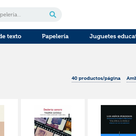
de texto
Papelería
Juguetes educa
40 productos/página
Amb