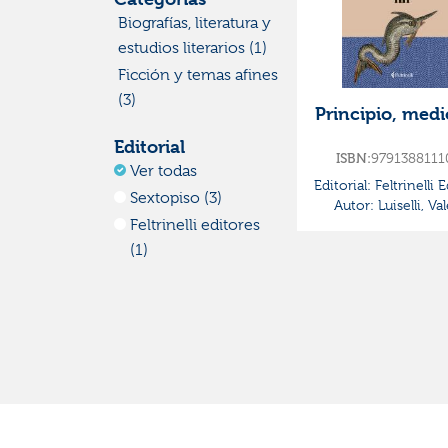
Biografías, literatura y
estudios literarios (1)
Ficción y temas afines
(3)
Principio, medio
Editorial
9791388111
ISBN:
Ver todas
Editorial:
Feltrinelli 
Sextopiso (3)
Autor:
Luiselli, Val
Feltrinelli editores
(1)
Autor
Ver todos
Luiselli, Valeria (4)