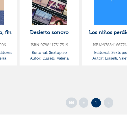
, fin
Desierto sonoro
Los niños perdi
006
9788417517519
97884166774
ISBN:
ISBN:
Editores
Editorial:
Sextopiso
Editorial:
Sextopi
eria
Autor:
Luiselli, Valeria
Autor:
Luiselli, Vale
«
»
1