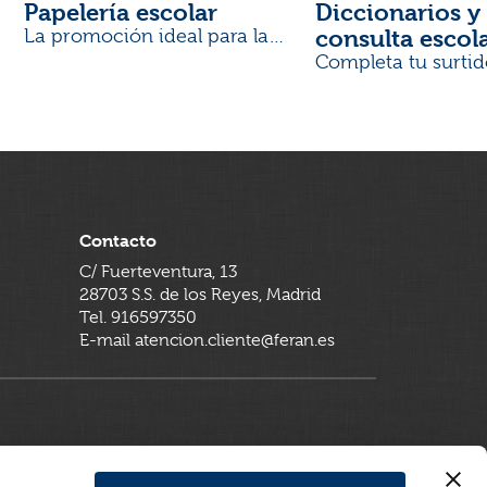
Papelería escolar
Diccionarios y 
consulta escol
La promoción ideal para la
Vuelta al Cole
Completa tu surtid
Contacto
C/ Fuerteventura, 13
28703 S.S. de los Reyes, Madrid
Tel. 916597350
E-mail atencion.cliente@feran.es