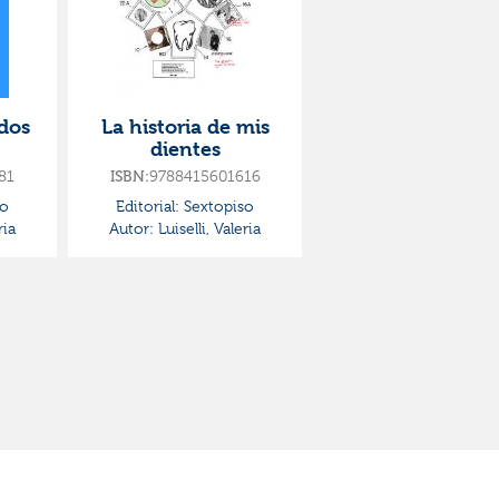
dos
La historia de mis
dientes
81
9788415601616
ISBN:
so
Editorial:
Sextopiso
ria
Autor:
Luiselli, Valeria