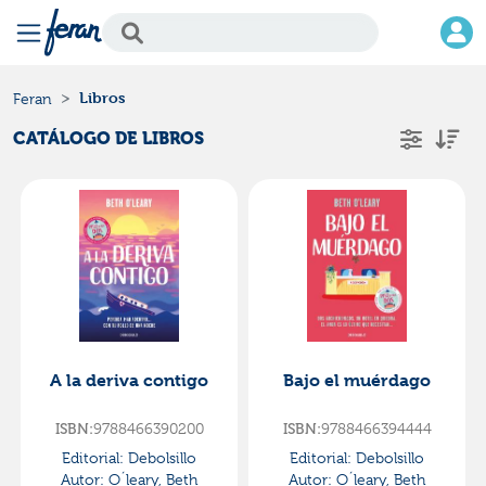
Libros
Feran
CATÁLOGO DE LIBROS
A la deriva contigo
Bajo el muérdago
ISBN:
9788466390200
ISBN:
9788466394444
Editorial:
Debolsillo
Editorial:
Debolsillo
Autor:
O´leary, Beth
Autor:
O´leary, Beth