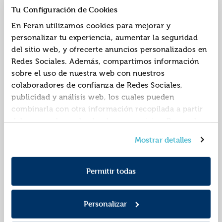
Tu Configuración de Cookies
En Feran utilizamos cookies para mejorar y
personalizar tu experiencia, aumentar la seguridad
del sitio web, y ofrecerte anuncios personalizados en
En tus zapatos
Pack piso para dos y
Redes Sociales. Además, compartimos información
(edición black friday)
en tus zapatos
sobre el uso de nuestra web con nuestros
ISBN:
9788466363365
ISBN:
9788466352680
colaboradores de confianza de Redes Sociales,
publicidad y análisis web, los cuales pueden
Editorial:
Debolsillo
Editorial:
Debolsillo
Autor:
O´leary, Beth
Autor:
O´leary, Beth
combinarla con otra información recopilada a partir
del uso que hayas hecho de sus servicios. Recuerda
que puedes cambiar de opinión y retirar el
Mostrar detalles
consentimiento en cualquier momento. Para más
Política de Cookies
información consulta la
y la
Política de Privacidad
.
Permitir todas
Personalizar
En tus zapatos
Rumbo a ti