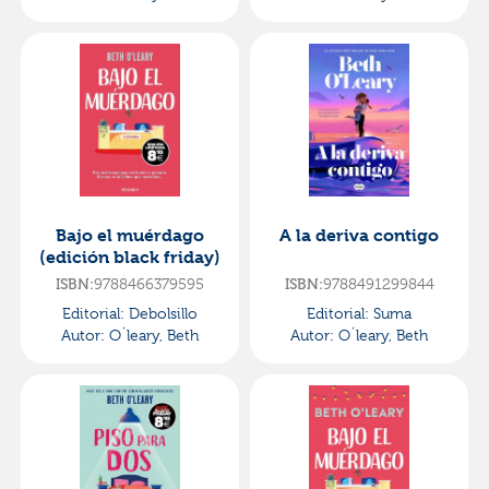
Bajo el muérdago
A la deriva contigo
(edición black friday)
ISBN:
9788466379595
ISBN:
9788491299844
Editorial:
Debolsillo
Editorial:
Suma
Autor:
O´leary, Beth
Autor:
O´leary, Beth