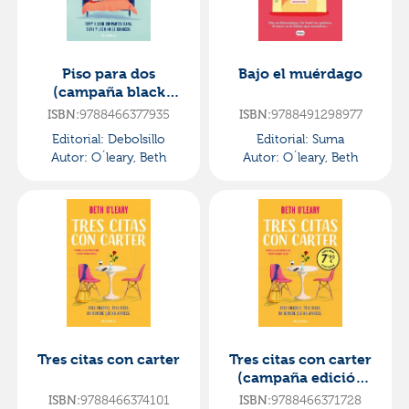
Piso para dos
Bajo el muérdago
(campaña black
friday)
ISBN:
9788466377935
ISBN:
9788491298977
Editorial:
Debolsillo
Editorial:
Suma
Autor:
O´leary, Beth
Autor:
O´leary, Beth
Tres citas con carter
Tres citas con carter
(campaña edición
limitada)
ISBN:
9788466374101
ISBN:
9788466371728