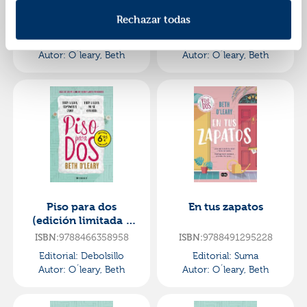
Rechazar todas
ISBN:
9788466359054
ISBN:
9788491296409
Editorial:
Debolsillo
Editorial:
Suma
Autor:
O´leary, Beth
Autor:
O´leary, Beth
Piso para dos
En tus zapatos
(edición limitada a
precio especial)
ISBN:
9788466358958
ISBN:
9788491295228
Editorial:
Debolsillo
Editorial:
Suma
Autor:
O´leary, Beth
Autor:
O´leary, Beth