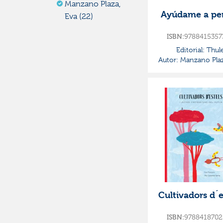
Manzano Plaza,
Ayúdame a pe
Eva (22)
9788415357
ISBN:
Editorial:
Thul
Autor:
Manzano Plaz
Cultivadors d´e
9788418702
ISBN: