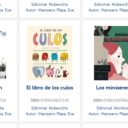
e
Editorial:
Nubeocho
Editorial:
Nubeoc
a, Eva
Autor:
Manzano Plaza, Eva
Autor:
Manzano Plaza
n
El libro de los culos
Los minisere
724
9788419607195
97884189306
ISBN:
ISBN:
ia
Editorial:
Nubeocho
Editorial:
Nordic
a, Eva
Autor:
Manzano Plaza, Eva
Autor:
Manzano Plaza