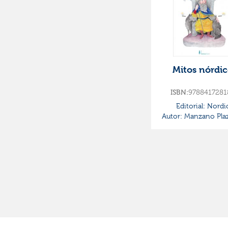
Mitos nórdic
9788417281
ISBN:
Editorial:
Nordi
Autor:
Manzano Plaz