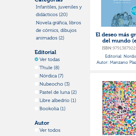
Infantiles, juveniles y
didácticos (20)
Novela gráfica, libros
de cómics, dibujos
El deseo más g
animados (2)
del mundo (
especial 10 a
9791387922
ISBN:
Editorial
Editorial:
Nordi
Ver todas
Autor:
Manzano Plaz
Thule (8)
Nórdica (7)
Nubeocho (3)
Pastel de luna (2)
Libre albedrío (1)
Bookolia (1)
Autor
Ver todos