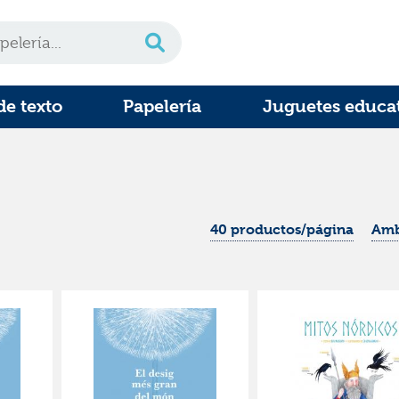
de texto
Papelería
Juguetes educa
40 productos/página
Amb