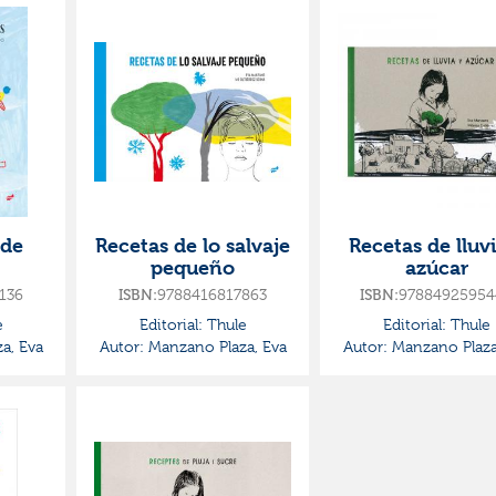
 de
Recetas de lo salvaje
Recetas de lluv
pequeño
azúcar
136
9788416817863
97884925954
ISBN:
ISBN:
e
Editorial:
Thule
Editorial:
Thule
a, Eva
Autor:
Manzano Plaza, Eva
Autor:
Manzano Plaza