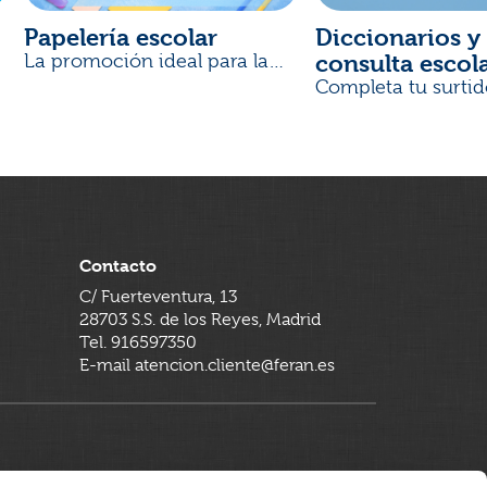
Papelería escolar
Diccionarios y 
consulta escol
La promoción ideal para la
Vuelta al Cole
Completa tu surtid
Contacto
C/ Fuerteventura, 13
28703 S.S. de los Reyes, Madrid
Tel. 916597350
E-mail atencion.cliente@feran.es