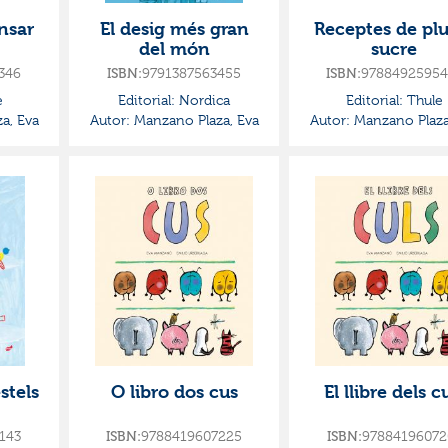
nsar
El desig més gran
Receptes de plu
del món
sucre
346
9791387563455
97884925954
ISBN:
ISBN:
e
Editorial:
Nordica
Editorial:
Thule
a, Eva
Autor:
Manzano Plaza, Eva
Autor:
Manzano Plaza
stels
O libro dos cus
El llibre dels c
143
9788419607225
97884196072
ISBN:
ISBN: