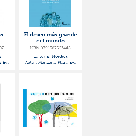
os
El deseo más grande
del mundo
07
9791387563448
ISBN:
a
Editorial:
Nordica
, Eva
Autor:
Manzano Plaza, Eva