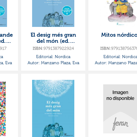
rande
El desig més gran
Mitos nórdic
ed.
del món (ed.
ños)
especial 10 anys)
917
9791387922924
97913875637
ISBN:
ISBN:
ca
Editorial:
Nordica
Editorial:
Nordic
a, Eva
Autor:
Manzano Plaza, Eva
Autor:
Manzano Plaza