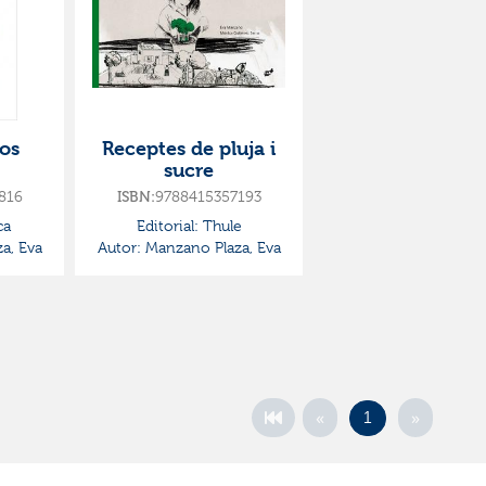
os
Receptes de pluja i
sucre
816
9788415357193
ISBN:
ca
Editorial:
Thule
a, Eva
Autor:
Manzano Plaza, Eva
«
»
1