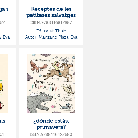
ja i
Receptes de les
petiteses salvatges
57
9788416817887
ISBN:
Editorial:
Thule
, Eva
Autor:
Manzano Plaza, Eva
uls
¿dónde estás,
primavera?
01
9788416427680
ISBN: