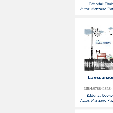
Editorial:
Thul
Autor:
Manzano Plaz
La excursió
9788418284
ISBN:
Editorial:
Bookol
Autor:
Manzano Plaz