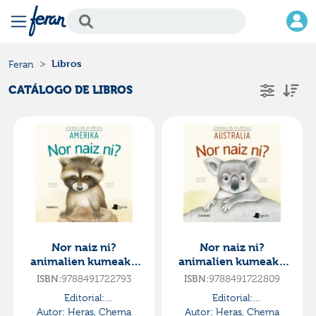
Libros
Feran
CATÁLOGO DE LIBROS
Nor naiz ni?
Nor naiz ni?
animalien kumeak -
animalien kumeak -
amerika
australia
ISBN:
9788491722793
ISBN:
9788491722809
Editorial:
Editorial:
Autor:
Pamiela/kalandraka
Heras, Chema
Autor:
Pamiela/kalandraka
Heras, Chema