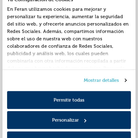
de reyes
Editorial:
Kalandraka
Editorial:
Kalandraka
En Feran utilizamos cookies para mejorar y
Autor:
Heras, Chema
Autor:
Heras, Chema
personalizar tu experiencia, aumentar la seguridad
del sitio web, y ofrecerte anuncios personalizados en
Redes Sociales. Además, compartimos información
sobre el uso de nuestra web con nuestros
colaboradores de confianza de Redes Sociales,
publicidad y análisis web, los cuales pueden
combinarla con otra información recopilada a partir
del uso que hayas hecho de sus servicios. Recuerda
que puedes cambiar de opinión y retirar el
En martinet tenia
Amama eta aitita
Mostrar detalles
consentimiento en cualquier momento. Para más
ganes de fer pipí la
Política de Cookies
información consulta la
y la
nit de reis
ISBN:
9788484640165
ISBN:
9788484641698
Política de Privacidad
.
Permitir todas
Editorial:
Kalandraka
Editorial:
Kalandraka
Autor:
Heras, Chema
Autor:
Heras, Chema
Personalizar