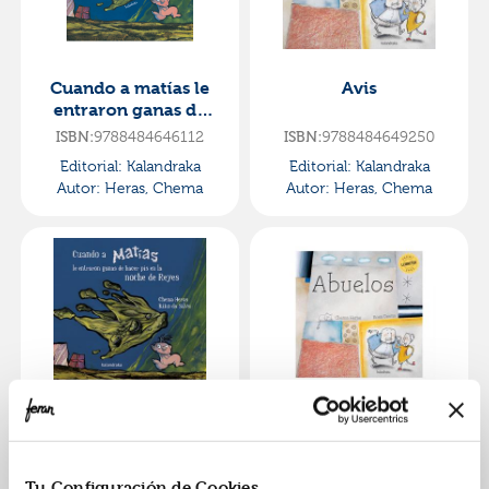
Cuando a matías le
Avis
entraron ganas de
hacer pis en la noche
ISBN:
9788484646112
ISBN:
9788484649250
de reyes (ed. anterio
Editorial:
Kalandraka
Editorial:
Kalandraka
Autor:
Heras, Chema
Autor:
Heras, Chema
Cuando a matías le
Abuelos
entraron ganas de
hacer pis en la noche
ISBN:
9788484644392
ISBN:
9788484645139
Tu Configuración de Cookies