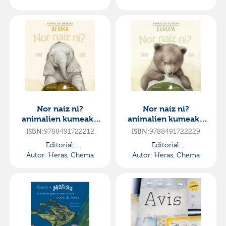
Nor naiz ni?
Nor naiz ni?
animalien kumeak -
animalien kumeak -
afrika
europa
ISBN:
9788491722212
ISBN:
9788491722229
Editorial:
Editorial:
Autor:
Pamiela/kalandraka
Heras, Chema
Autor:
Pamiela/kalandraka
Heras, Chema