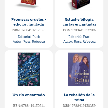
Promesas crueles -
Estuche bilogía
edición limitada
cartas encantadas
9788419252920
9788419252906
ISBN:
ISBN:
Editorial:
Puck
Editorial:
Puck
Autor:
Ross, Rebecca
Autor:
Ross, Rebecca
Un río encantado
La rebelión de la
reina
9788419130211
9788419130259
ISBN:
ISBN: