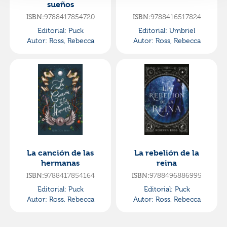
sueños
9788417854720
9788416517824
ISBN:
ISBN:
Editorial:
Puck
Editorial:
Umbriel
Autor:
Ross, Rebecca
Autor:
Ross, Rebecca
La canción de las
La rebelión de la
hermanas
reina
9788417854164
9788496886995
ISBN:
ISBN:
Editorial:
Puck
Editorial:
Puck
Autor:
Ross, Rebecca
Autor:
Ross, Rebecca