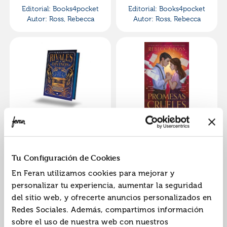
Editorial:
Books4pocket
Editorial:
Books4pocket
Autor:
Ross, Rebecca
Autor:
Ross, Rebecca
Rivales divinos:
Promesas crueles
edición limitada
9788419252913
9788419252654
ISBN:
ISBN:
Tu Configuración de Cookies
Editorial:
Puck
Editorial:
Puck
En Feran utilizamos cookies para mejorar y
Autor:
Ross, Rebecca
Autor:
Ross, Rebecca
personalizar tu experiencia, aumentar la seguridad
del sitio web, y ofrecerte anuncios personalizados en
Redes Sociales. Además, compartimos información
sobre el uso de nuestra web con nuestros