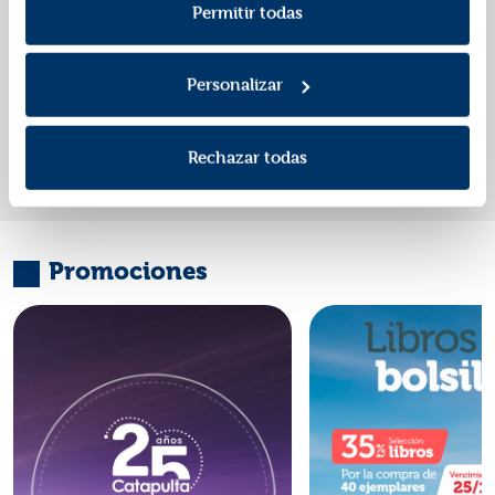
Política de Privacidad
.
Permitir todas
Editorial:
Maeva
Autor:
Gracia Pons, Marta
Personalizar
«
»
1
Rechazar todas
Promociones