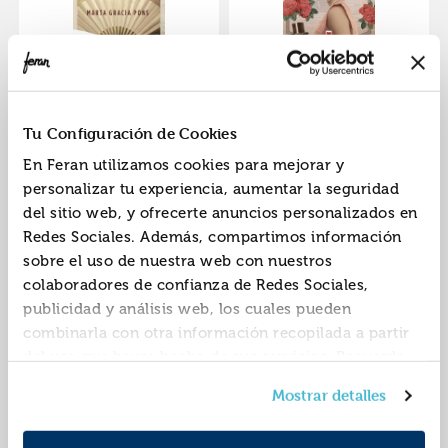
Agujas de papel
El olor de los días
felices
ISBN:
9788418185168
ISBN:
9788417708160
Tu Configuración de Cookies
Editorial:
Maeva
Editorial:
Maeva
En Feran utilizamos cookies para mejorar y
Autor:
Gracia Pons, Marta
Autor:
Gracia Pons, Marta
personalizar tu experiencia, aumentar la seguridad
del sitio web, y ofrecerte anuncios personalizados en
Redes Sociales. Además, compartimos información
sobre el uso de nuestra web con nuestros
colaboradores de confianza de Redes Sociales,
publicidad y análisis web, los cuales pueden
combinarla con otra información recopilada a partir
del uso que hayas hecho de sus servicios. Recuerda
que puedes cambiar de opinión y retirar el
Agujas de papel
Mostrar detalles
consentimiento en cualquier momento. Para más
Política de Cookies
información consulta la
y la
ISBN:
9788416690596