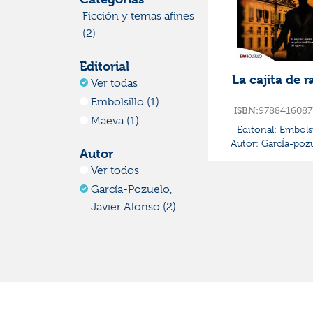
Ficción y temas afines
(2)
Editorial
La cajita de r
Ver todas
Embolsillo (1)
ISBN:
9788416087
Maeva (1)
Editorial:
Embolsi
Autor:
GarcÍa-pozu
Autor
Javier Alonso
Ver todos
García-Pozuelo,
Javier Alonso (2)