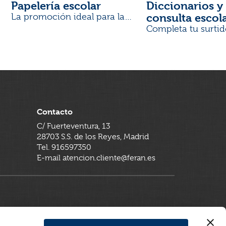
Papelería escolar
Diccionarios y 
consulta escol
La promoción ideal para la
Vuelta al Cole
Completa tu surtid
Contacto
C/ Fuerteventura, 13
28703 S.S. de los Reyes, Madrid
Tel. 916597350
E-mail atencion.cliente@feran.es