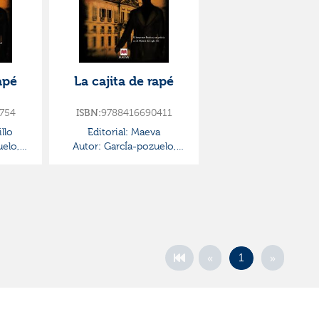
apé
La cajita de rapé
754
ISBN:
9788416690411
llo
Editorial:
Maeva
elo,
Autor:
GarcÍa-pozuelo,
Javier Alonso
«
»
1